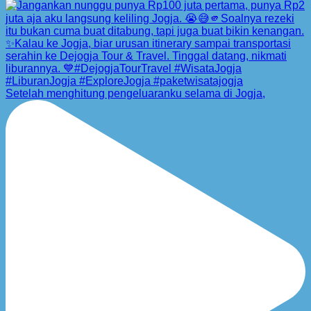
Setelah menghitung pengeluaranku selama di Jogja,