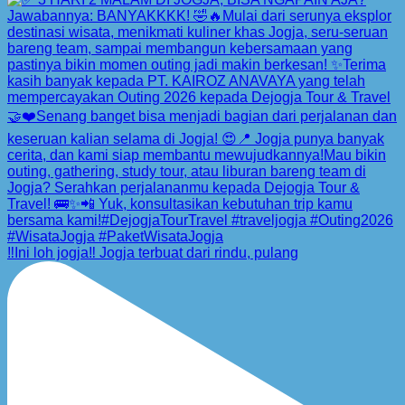
‼️Ini loh jogja‼️ Jogja terbuat dari rindu, pulang