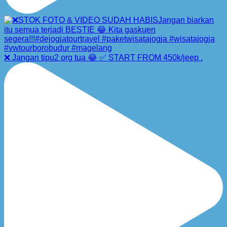
❌ Jangan tipu2 org tua 😂 ✅ START FROM 450k/jeep .