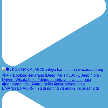
EMANG ENAK 🤣✅ Yg di porting yg enak2 Yg susah2 di