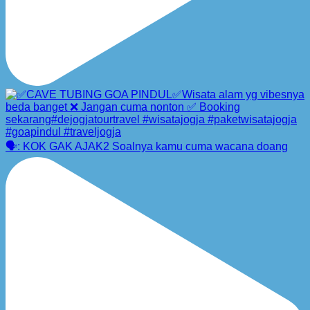
🗣️: KOK GAK AJAK2 Soalnya kamu cuma wacana doang