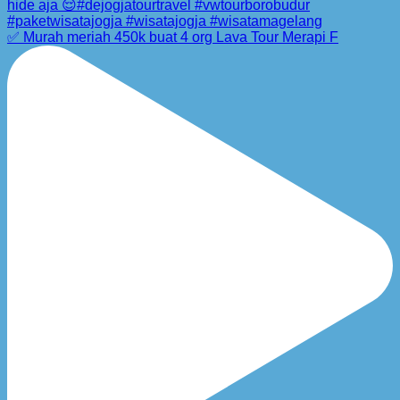
✅ Murah meriah 450k buat 4 org Lava Tour Merapi F