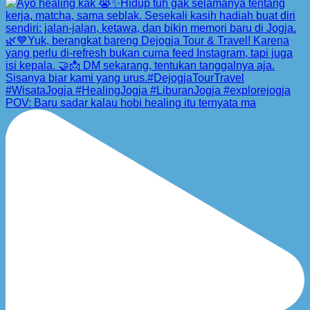
POV: Baru sadar kalau hobi healing itu ternyata ma