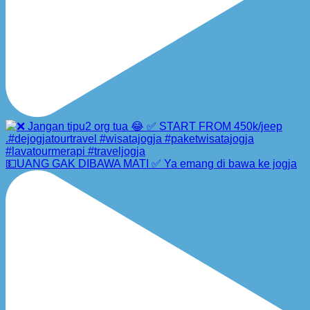
💵UANG GAK DIBAWA MATI ✅ Ya emang di bawa ke jogja