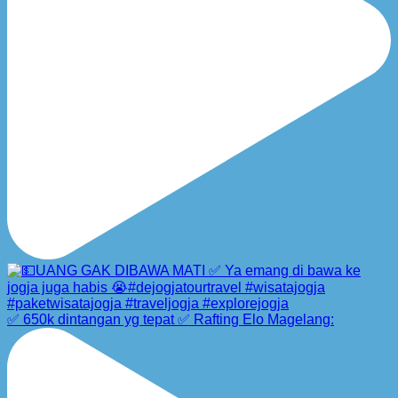
✅ 650k dintangan yg tepat ✅ Rafting Elo Magelang: