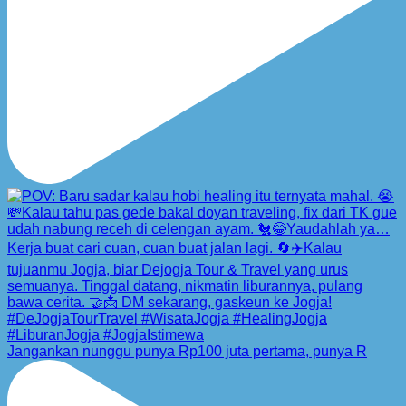
Jangankan nunggu punya Rp100 juta pertama, punya R