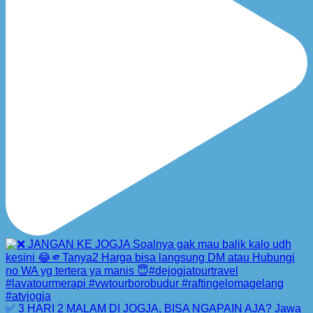
✅ 3 HARI 2 MALAM DI JOGJA, BISA NGAPAIN AJA? Jawa