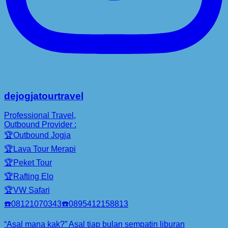
dejogjatourtravel
Professional Travel,
Outbound Provider :
🏆Outbound Jogja
🏆Lava Tour Merapi
🏆Peket Tour
🏆Rafting Elo
🏆VW Safari
☎️08121070343☎️0895412158813
“Asal mana kak?” Asal tiap bulan sempatin liburan