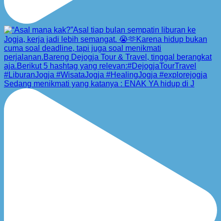
Sedang menikmati yang katanya : ENAK YA hidup di J