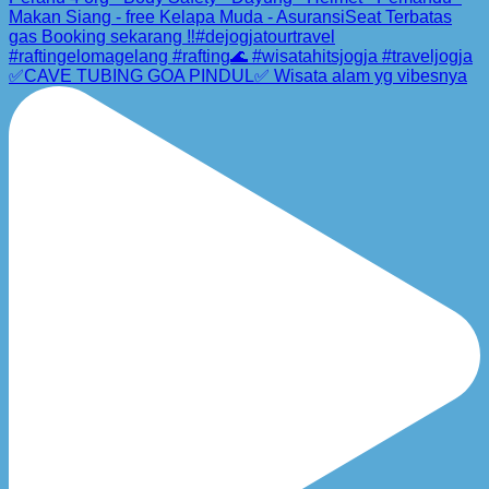
✅CAVE TUBING GOA PINDUL✅ Wisata alam yg vibesnya