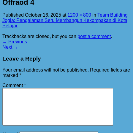
Offraod 4
Published
October 16, 2025
at
1200 × 800
in
Team Building
Jogja: Pengalaman Seru Membangun Kekompakan di Kota
Pelajar
Trackbacks are closed, but you can
post a comment
.
←
Previous
Next
→
Leave a Reply
Your email address will not be published.
Required fields are
marked
*
Comment
*