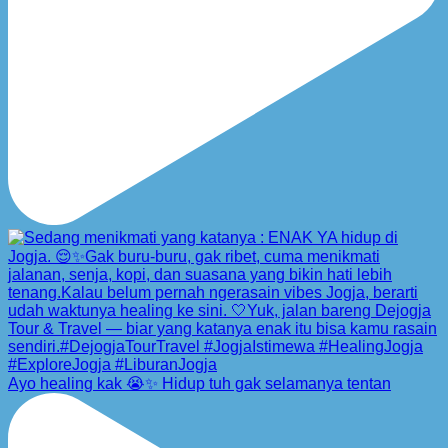
Ayo healing kak 😭✨ Hidup tuh gak selamanya tentan