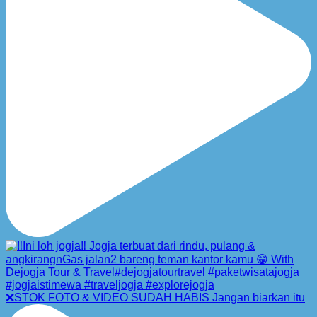
❌STOK FOTO & VIDEO SUDAH HABIS Jangan biarkan itu