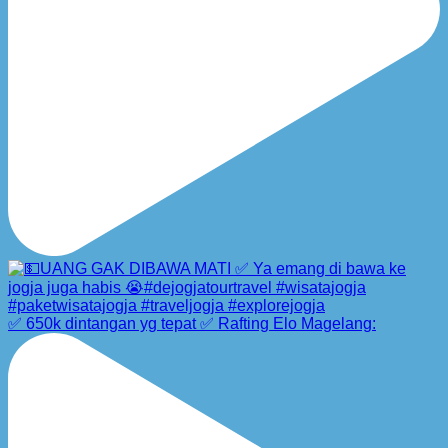
✅ 650k dintangan yg tepat ✅ Rafting Elo Magelang: