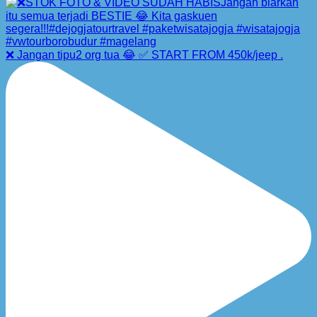
❌ Jangan tipu2 org tua 😂 ✅ START FROM 450k/jeep .