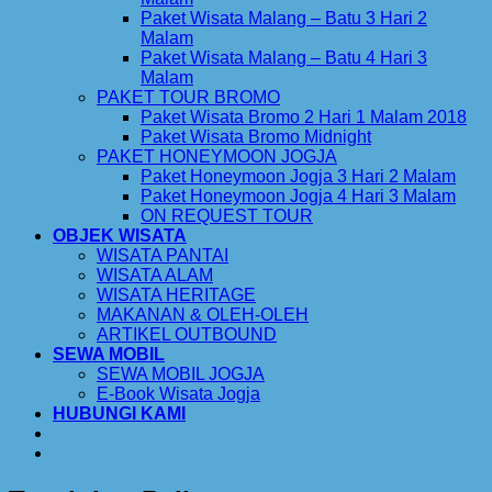
Paket Wisata Malang – Batu 3 Hari 2
Malam
Paket Wisata Malang – Batu 4 Hari 3
Malam
PAKET TOUR BROMO
Paket Wisata Bromo 2 Hari 1 Malam 2018
Paket Wisata Bromo Midnight
PAKET HONEYMOON JOGJA
Paket Honeymoon Jogja 3 Hari 2 Malam
Paket Honeymoon Jogja 4 Hari 3 Malam
ON REQUEST TOUR
OBJEK WISATA
WISATA PANTAI
WISATA ALAM
WISATA HERITAGE
MAKANAN & OLEH-OLEH
ARTIKEL OUTBOUND
SEWA MOBIL
SEWA MOBIL JOGJA
E-Book Wisata Jogja
HUBUNGI KAMI