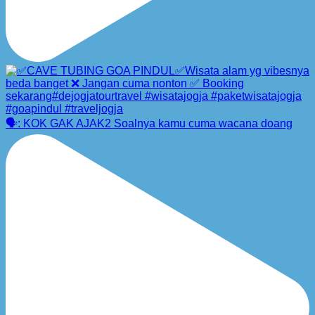
🗣️: KOK GAK AJAK2 Soalnya kamu cuma wacana doang