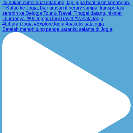
Setelah menghitung pengeluaranku selama di Jogja,