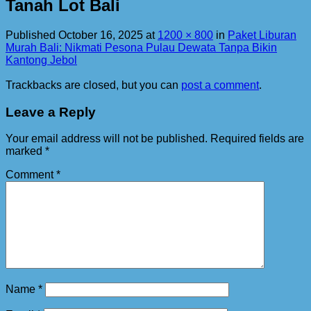
Tanah Lot Bali
Published
October 16, 2025
at
1200 × 800
in
Paket Liburan
Murah Bali: Nikmati Pesona Pulau Dewata Tanpa Bikin
Kantong Jebol
Trackbacks are closed, but you can
post a comment
.
Leave a Reply
Your email address will not be published.
Required fields are
marked
*
Comment
*
Name
*