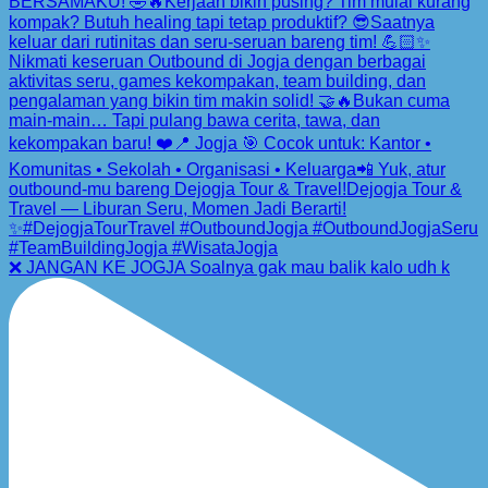
❌ JANGAN KE JOGJA Soalnya gak mau balik kalo udh k