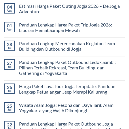
Edukatif
Jogja
Comments
Estimasi Harga Paket Outing Jogja 2026 – De Jogja
04
untuk
Terbaru
on
Pembelajaran
2026:
Itinerary
Aug
Adventure
di
Panduan
Outbound
Luar
Lengkap
Jogja
No
Kelas
Biaya,
3
Comments
Panduan Lengkap Harga Paket Trip Jogja 2026:
01
Paket,
Hari
on
dan
2
Estimasi
Aug
Liburan Hemat Sampai Mewah
Tips
Malam:
Harga
Memilih
Panduan
Paket
No
Vendor
Lengkap
Outing
Comments
Panduan Lengkap Merencanakan Kegiatan Team
28
Corporate
Jogja
on
Gathering
2026
Panduan
Jul
Building dan Outbound di Jogja
&
–
Lengkap
Team
De
Harga
No
Building
Jogja
Paket
Comments
Panduan Lengkap Paket Outbound Ledok Sambi:
27
Adventure
Trip
on
Jogja
Panduan
Jul
Pilihan Terbaik Rekreasi, Team Building, dan
2026:
Lengkap
Gathering di Yogyakarta
Liburan
Merencanakan
Hemat
Kegiatan
No
Sampai
Team
Comments
Mewah
Building
Harga Paket Lava Tour Jogja Terupdate: Panduan
26
on
dan
Panduan
Jul
Lengkap Petualangan Jeep Merapi Kaliurang
Outbound
Lengkap
di
Paket
No
Jogja
Outbound
Comments
Wisata Alam Jogja: Pesona dan Daya Tarik Alam
25
Ledok
on
Sambi:
Harga
Jul
Yogyakarta yang Wajib Dikunjungi
Pilihan
Paket
Terbaik
Lava
No
Rekreasi,
Tour
Comments
Panduan Lengkap Harga Paket Outbound Jogja
22
Team
Jogja
on
Building,
Terupdate:
Wisata
Jul