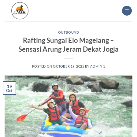
Skip
to
content
OUTBOUND
Rafting Sungai Elo Magelang –
Sensasi Arung Jeram Dekat Jogja
POSTED ON
OCTOBER 19, 2025
BY
ADMIN 1
19
Oct