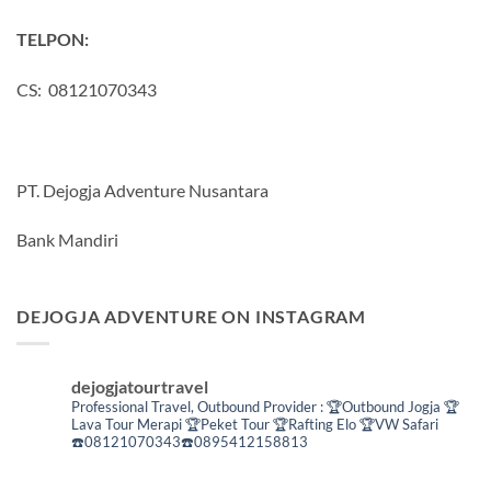
TELPON:
CS: 08121070343
PT. Dejogja Adventure Nusantara
Bank Mandiri
DEJOGJA ADVENTURE ON INSTAGRAM
dejogjatourtravel
Professional Travel,
Outbound Provider :
🏆Outbound Jogja
🏆
Lava Tour Merapi
🏆Peket Tour
🏆Rafting Elo
🏆VW Safari
☎️08121070343☎️0895412158813