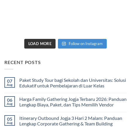
LOAD MORE
Follow on Instagram
RECENT POSTS
Paket Study Tour bagi Sekolah dan Universitas: Solusi
07
Aug
Edukatif untuk Pembelajaran di Luar Kelas
No
Comments
Harga Family Gathering Jogja Terbaru 2026: Panduan
06
on
Paket
Aug
Lengkap Biaya, Paket, dan Tips Memilih Vendor
Study
Tour
No
bagi
Comments
Itinerary Outbound Jogja 3 Hari 2 Malam: Panduan
05
Sekolah
on
dan
Harga
Aug
Lengkap Corporate Gathering & Team Building
Universitas:
Family
Solusi
Gathering
No