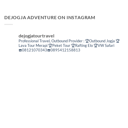
DEJOGJA ADVENTURE ON INSTAGRAM
dejogjatourtravel
Professional Travel,
Outbound Provider :
🏆Outbound Jogja
🏆
Lava Tour Merapi
🏆Peket Tour
🏆Rafting Elo
🏆VW Safari
☎️08121070343☎️0895412158813