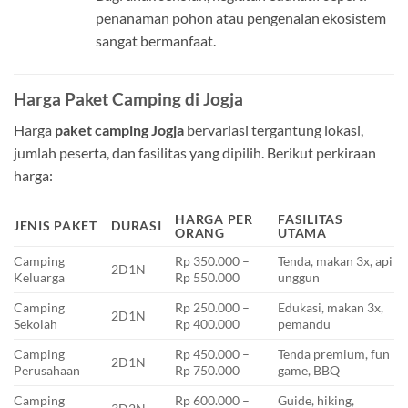
penanaman pohon atau pengenalan ekosistem
sangat bermanfaat.
Harga Paket Camping di Jogja
Harga
paket camping Jogja
bervariasi tergantung lokasi,
jumlah peserta, dan fasilitas yang dipilih. Berikut perkiraan
harga:
HARGA PER
FASILITAS
JENIS PAKET
DURASI
ORANG
UTAMA
Camping
Rp 350.000 –
Tenda, makan 3x, api
2D1N
Keluarga
Rp 550.000
unggun
Camping
Rp 250.000 –
Edukasi, makan 3x,
2D1N
Sekolah
Rp 400.000
pemandu
Camping
Rp 450.000 –
Tenda premium, fun
2D1N
Perusahaan
Rp 750.000
game, BBQ
Camping
Rp 600.000 –
Guide, hiking,