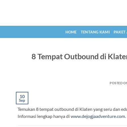
Skip
to
content
HOME
TENTANG KAMI
PAKET
8 Tempat Outbound di Klaten
POSTED 
10
Sep
Temukan 8 tempat outbound di Klaten yang seru dan edu
Informasi lengkap hanya di
www.dejogjaadventure.com
.