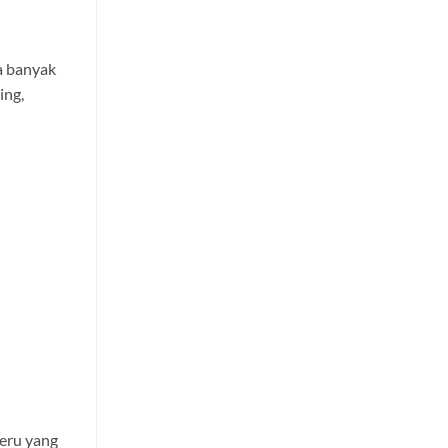
a banyak
ing,
seru yang