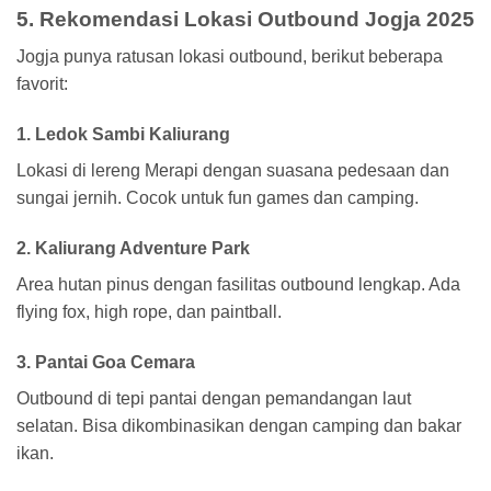
5. Rekomendasi Lokasi Outbound Jogja 2025
Jogja punya ratusan lokasi outbound, berikut beberapa
favorit:
1.
Ledok Sambi Kaliurang
Lokasi di lereng Merapi dengan suasana pedesaan dan
sungai jernih. Cocok untuk fun games dan camping.
2.
Kaliurang Adventure Park
Area hutan pinus dengan fasilitas outbound lengkap. Ada
flying fox, high rope, dan paintball.
3.
Pantai Goa Cemara
Outbound di tepi pantai dengan pemandangan laut
selatan. Bisa dikombinasikan dengan camping dan bakar
ikan.