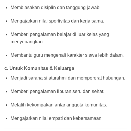
Membiasakan disiplin dan tanggung jawab.
Mengajarkan nilai sportivitas dan kerja sama.
Memberi pengalaman belajar di luar kelas yang
menyenangkan.
Membantu guru mengenali karakter siswa lebih dalam.
c. Untuk Komunitas & Keluarga
Menjadi sarana silaturahmi dan mempererat hubungan.
Memberi pengalaman liburan seru dan sehat.
Melatih kekompakan antar anggota komunitas.
Mengajarkan nilai empati dan kebersamaan.