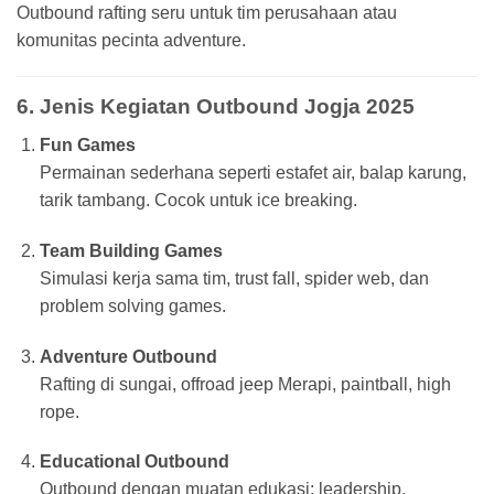
Outbound rafting seru untuk tim perusahaan atau
komunitas pecinta adventure.
6. Jenis Kegiatan Outbound Jogja 2025
Fun Games
Permainan sederhana seperti estafet air, balap karung,
tarik tambang. Cocok untuk ice breaking.
Team Building Games
Simulasi kerja sama tim, trust fall, spider web, dan
problem solving games.
Adventure Outbound
Rafting di sungai, offroad jeep Merapi, paintball, high
rope.
Educational Outbound
Outbound dengan muatan edukasi: leadership,