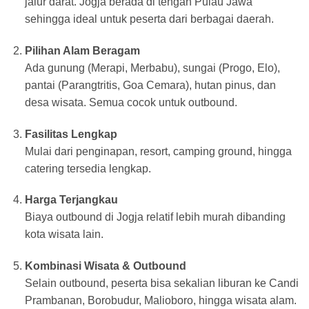
jalur darat. Jogja berada di tengah Pulau Jawa
sehingga ideal untuk peserta dari berbagai daerah.
Pilihan Alam Beragam
Ada gunung (Merapi, Merbabu), sungai (Progo, Elo),
pantai (Parangtritis, Goa Cemara), hutan pinus, dan
desa wisata. Semua cocok untuk outbound.
Fasilitas Lengkap
Mulai dari penginapan, resort, camping ground, hingga
catering tersedia lengkap.
Harga Terjangkau
Biaya outbound di Jogja relatif lebih murah dibanding
kota wisata lain.
Kombinasi Wisata & Outbound
Selain outbound, peserta bisa sekalian liburan ke Candi
Prambanan, Borobudur, Malioboro, hingga wisata alam.