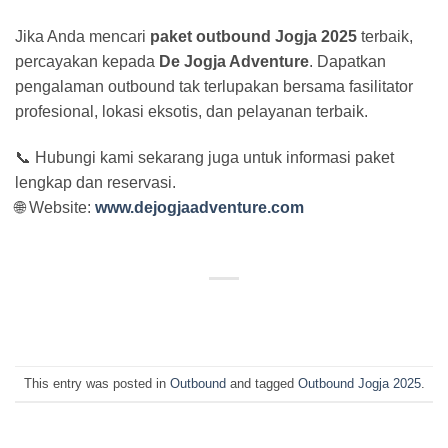
Jika Anda mencari
paket outbound Jogja 2025
terbaik,
percayakan kepada
De Jogja Adventure
. Dapatkan
pengalaman outbound tak terlupakan bersama fasilitator
profesional, lokasi eksotis, dan pelayanan terbaik.
📞 Hubungi kami sekarang juga untuk informasi paket
lengkap dan reservasi.
🌐 Website:
www.dejogjaadventure.com
This entry was posted in
Outbound
and tagged
Outbound Jogja 2025
.