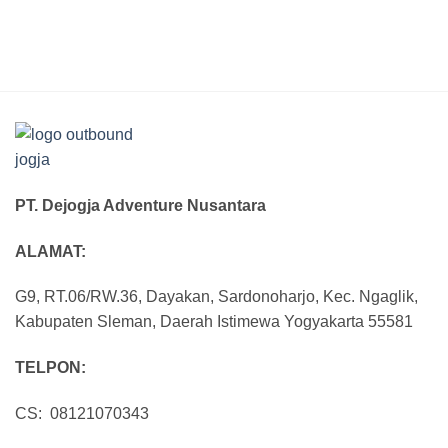
PT. Dejogja Adventure Nusantara
ALAMAT:
G9, RT.06/RW.36, Dayakan, Sardonoharjo, Kec. Ngaglik,
Kabupaten Sleman, Daerah Istimewa Yogyakarta 55581
TELPON:
CS: 08121070343