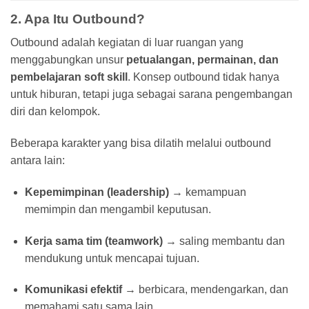
2. Apa Itu Outbound?
Outbound adalah kegiatan di luar ruangan yang
menggabungkan unsur
petualangan, permainan, dan
pembelajaran soft skill
. Konsep outbound tidak hanya
untuk hiburan, tetapi juga sebagai sarana pengembangan
diri dan kelompok.
Beberapa karakter yang bisa dilatih melalui outbound
antara lain:
Kepemimpinan (leadership)
→ kemampuan
memimpin dan mengambil keputusan.
Kerja sama tim (teamwork)
→ saling membantu dan
mendukung untuk mencapai tujuan.
Komunikasi efektif
→ berbicara, mendengarkan, dan
memahami satu sama lain.