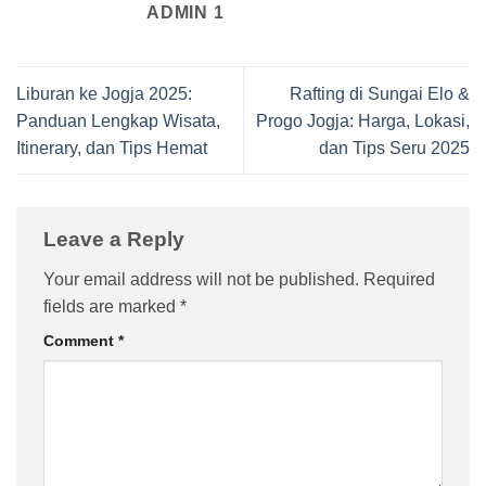
ADMIN 1
Liburan ke Jogja 2025:
Rafting di Sungai Elo &
Panduan Lengkap Wisata,
Progo Jogja: Harga, Lokasi,
Itinerary, dan Tips Hemat
dan Tips Seru 2025
Leave a Reply
Your email address will not be published.
Required
fields are marked
*
Comment
*