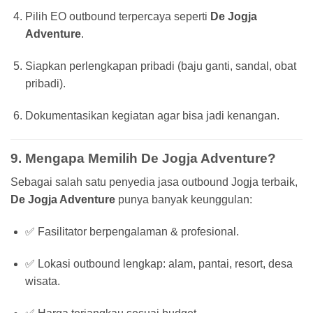
Pilih EO outbound terpercaya seperti
De Jogja
Adventure
.
Siapkan perlengkapan pribadi (baju ganti, sandal, obat
pribadi).
Dokumentasikan kegiatan agar bisa jadi kenangan.
9. Mengapa Memilih De Jogja Adventure?
Sebagai salah satu penyedia jasa outbound Jogja terbaik,
De Jogja Adventure
punya banyak keunggulan:
✅ Fasilitator berpengalaman & profesional.
✅ Lokasi outbound lengkap: alam, pantai, resort, desa
wisata.