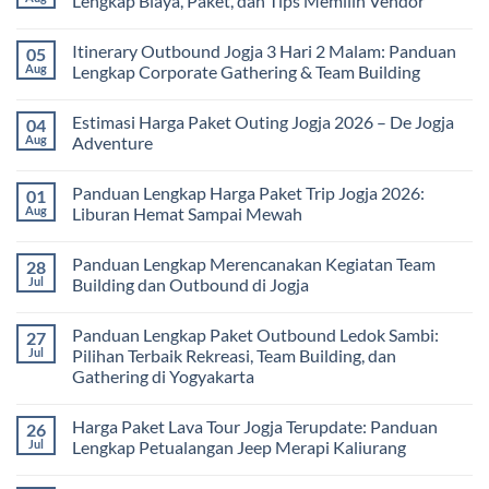
Lengkap Biaya, Paket, dan Tips Memilih Vendor
yang
Study
Menyehatkan
Tour
No
Tubuh
bagi
Comments
Itinerary Outbound Jogja 3 Hari 2 Malam: Panduan
05
dan
Sekolah
on
Pikiran
dan
Harga
Aug
Lengkap Corporate Gathering & Team Building
Universitas:
Family
Solusi
Gathering
No
Edukatif
Jogja
Comments
Estimasi Harga Paket Outing Jogja 2026 – De Jogja
04
untuk
Terbaru
on
Pembelajaran
2026:
Itinerary
Aug
Adventure
di
Panduan
Outbound
Luar
Lengkap
Jogja
No
Kelas
Biaya,
3
Comments
Panduan Lengkap Harga Paket Trip Jogja 2026:
01
Paket,
Hari
on
dan
2
Estimasi
Aug
Liburan Hemat Sampai Mewah
Tips
Malam:
Harga
Memilih
Panduan
Paket
No
Vendor
Lengkap
Outing
Comments
Panduan Lengkap Merencanakan Kegiatan Team
28
Corporate
Jogja
on
Gathering
2026
Panduan
Jul
Building dan Outbound di Jogja
&
–
Lengkap
Team
De
Harga
No
Building
Jogja
Paket
Comments
Panduan Lengkap Paket Outbound Ledok Sambi:
27
Adventure
Trip
on
Jogja
Panduan
Jul
Pilihan Terbaik Rekreasi, Team Building, dan
2026:
Lengkap
Gathering di Yogyakarta
Liburan
Merencanakan
Hemat
Kegiatan
No
Sampai
Team
Comments
Mewah
Building
Harga Paket Lava Tour Jogja Terupdate: Panduan
26
on
dan
Panduan
Jul
Lengkap Petualangan Jeep Merapi Kaliurang
Outbound
Lengkap
di
Paket
No
Jogja
Outbound
Comments