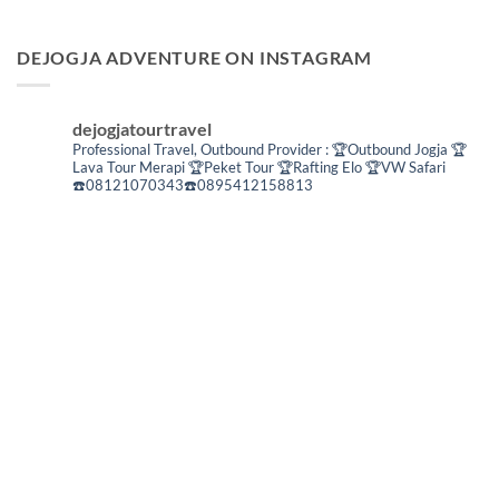
DEJOGJA ADVENTURE ON INSTAGRAM
dejogjatourtravel
Professional Travel,
Outbound Provider :
🏆Outbound Jogja
🏆
Lava Tour Merapi
🏆Peket Tour
🏆Rafting Elo
🏆VW Safari
☎️08121070343☎️0895412158813