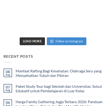
LOAD MORE
Follow on Instagram
RECENT POSTS
Manfaat Rafting Bagi Kesehatan: Olahraga Seru yang
08
Aug
Menyehatkan Tubuh dan Pikiran
No
Comments
Paket Study Tour bagi Sekolah dan Universitas: Solusi
07
on
Manfaat
Aug
Edukatif untuk Pembelajaran di Luar Kelas
Rafting
Bagi
No
Kesehatan:
Comments
Harga Family Gathering Jogja Terbaru 2026: Panduan
06
Olahraga
on
Seru
Paket
Aug