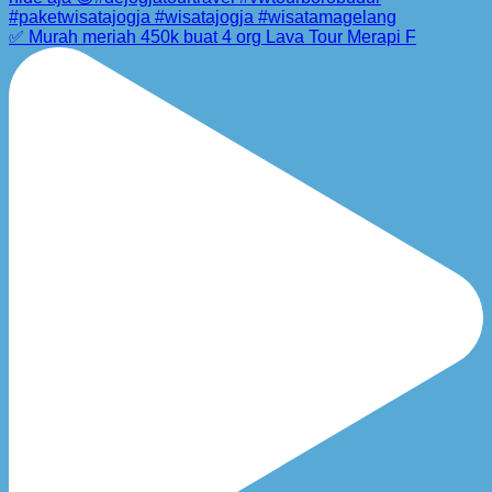
✅ Murah meriah 450k buat 4 org Lava Tour Merapi F