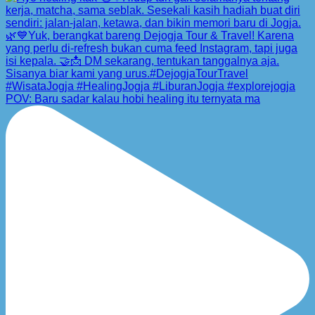
POV: Baru sadar kalau hobi healing itu ternyata ma