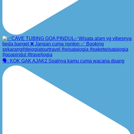
🗣️: KOK GAK AJAK2 Soalnya kamu cuma wacana doang