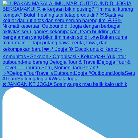
❌ JANGAN KE JOGJA Soalnya gak mau balik kalo udh k