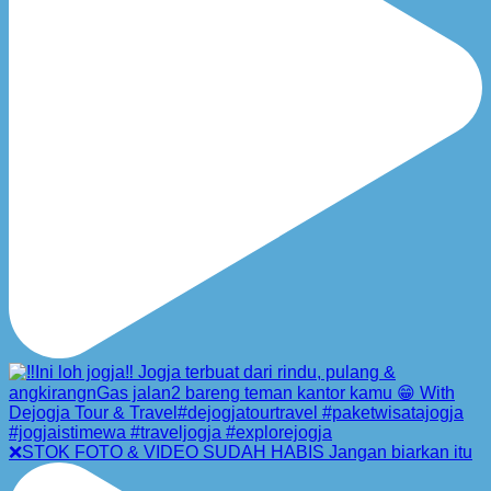
❌STOK FOTO & VIDEO SUDAH HABIS Jangan biarkan itu