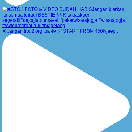
❌ Jangan tipu2 org tua 😂 ✅ START FROM 450k/jeep .