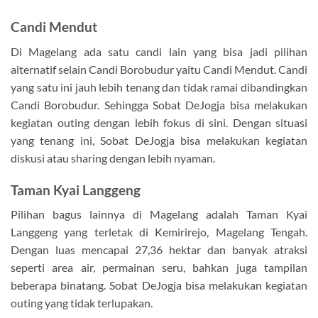
Candi Mendut
Di Magelang ada satu candi lain yang bisa jadi pilihan
alternatif selain Candi Borobudur yaitu Candi Mendut. Candi
yang satu ini jauh lebih tenang dan tidak ramai dibandingkan
Candi Borobudur. Sehingga Sobat DeJogja bisa melakukan
kegiatan outing dengan lebih fokus di sini. Dengan situasi
yang tenang ini, Sobat DeJogja bisa melakukan kegiatan
diskusi atau sharing dengan lebih nyaman.
Taman Kyai Langgeng
Pilihan bagus lainnya di Magelang adalah Taman Kyai
Langgeng yang terletak di Kemirirejo, Magelang Tengah.
Dengan luas mencapai 27,36 hektar dan banyak atraksi
seperti area air, permainan seru, bahkan juga tampilan
beberapa binatang. Sobat DeJogja bisa melakukan kegiatan
outing yang tidak terlupakan.