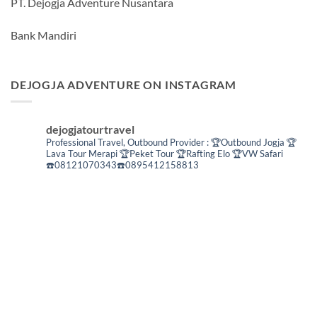
PT. Dejogja Adventure Nusantara
Bank Mandiri
DEJOGJA ADVENTURE ON INSTAGRAM
dejogjatourtravel
Professional Travel,
Outbound Provider :
🏆Outbound Jogja
🏆
Lava Tour Merapi
🏆Peket Tour
🏆Rafting Elo
🏆VW Safari
☎️08121070343☎️0895412158813