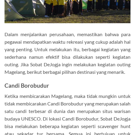
Dalam menjalankan perusahaan, memastikan bahwa para
pegawai mendapatkan waktu rekreasi yang cukup adalah hal
yang penting. Untuk melakukan itu, berbagai kegiatan yang
sederhana namun efektif bisa dilakukan seperti kegiatan
outing. Jika Sobat DeJogja ingin melakukan kegiatan outing
Magelang, berikut berbagai pilihan destinasi yang menarik.
Candi Borobudur
Ketika membicarakan Magelang, maka tidak mungkin untuk
tidak membicarakan Candi Borobudur yang merupakan salah
satu candi terbesar di dunia dan merupakan situs warisan
budaya UNESCO. Di lokasi Candi Borobudur, Sobat DeJogja
bisa melakukan beberapa kegiatan seperti scavenger hunt
atau sekadar tur bersama. Semua ini bertujuan untuk