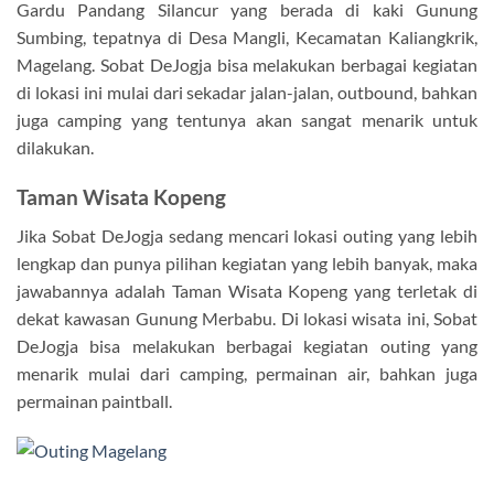
Gardu Pandang Silancur yang berada di kaki Gunung
Sumbing, tepatnya di Desa Mangli, Kecamatan Kaliangkrik,
Magelang. Sobat DeJogja bisa melakukan berbagai kegiatan
di lokasi ini mulai dari sekadar jalan-jalan, outbound, bahkan
juga camping yang tentunya akan sangat menarik untuk
dilakukan.
Taman Wisata Kopeng
Jika Sobat DeJogja sedang mencari lokasi outing yang lebih
lengkap dan punya pilihan kegiatan yang lebih banyak, maka
jawabannya adalah Taman Wisata Kopeng yang terletak di
dekat kawasan Gunung Merbabu. Di lokasi wisata ini, Sobat
DeJogja bisa melakukan berbagai kegiatan outing yang
menarik mulai dari camping, permainan air, bahkan juga
permainan paintball.