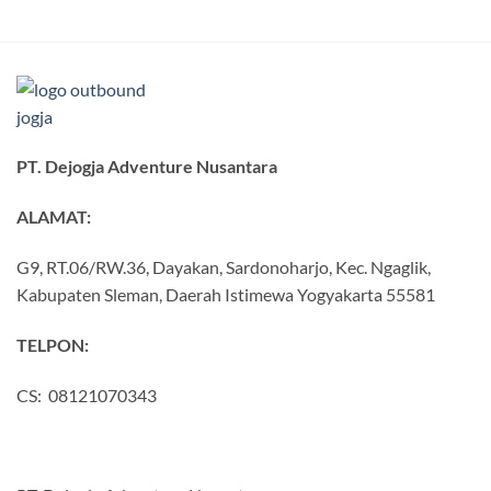
PT. Dejogja Adventure Nusantara
ALAMAT:
G9, RT.06/RW.36, Dayakan, Sardonoharjo, Kec. Ngaglik,
Kabupaten Sleman, Daerah Istimewa Yogyakarta 55581
TELPON:
CS: 08121070343