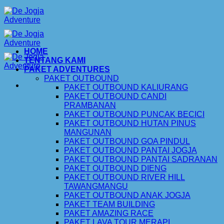
Skip
to
content
HOME
TENTANG KAMI
PAKET ADVENTURES
PAKET OUTBOUND
PAKET OUTBOUND KALIURANG
PAKET OUTBOUND CANDI
PRAMBANAN
PAKET OUTBOUND PUNCAK BECICI
PAKET OUTBOUND HUTAN PINUS
MANGUNAN
PAKET OUTBOUND GOA PINDUL
PAKET OUTBOUND PANTAI JOGJA
PAKET OUTBOUND PANTAI SADRANAN
PAKET OUTBOUND DIENG
PAKET OUTBOUND RIVER HILL
TAWANGMANGU
PAKET OUTBOUND ANAK JOGJA
PAKET TEAM BUILDING
PAKET AMAZING RACE
PAKET LAVA TOUR MERAPI