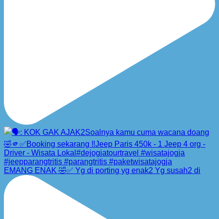
EMANG ENAK 🤣✅ Yg di porting yg enak2 Yg susah2 di