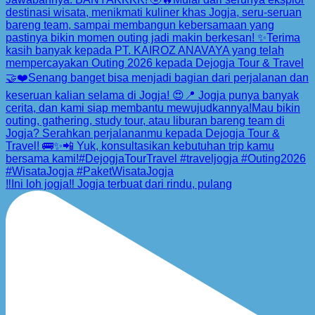
‼️Ini loh jogja‼️ Jogja terbuat dari rindu, pulang