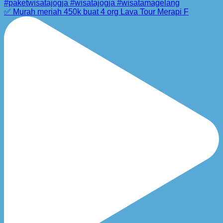
✅ Murah meriah 450k buat 4 org Lava Tour Merapi F