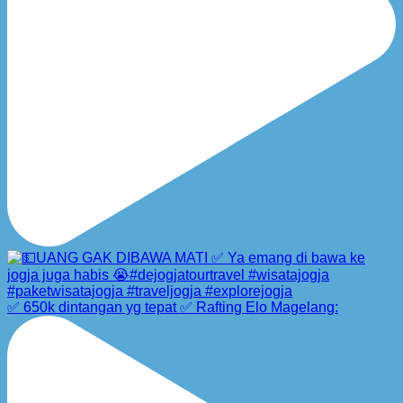
✅ 650k dintangan yg tepat ✅ Rafting Elo Magelang: