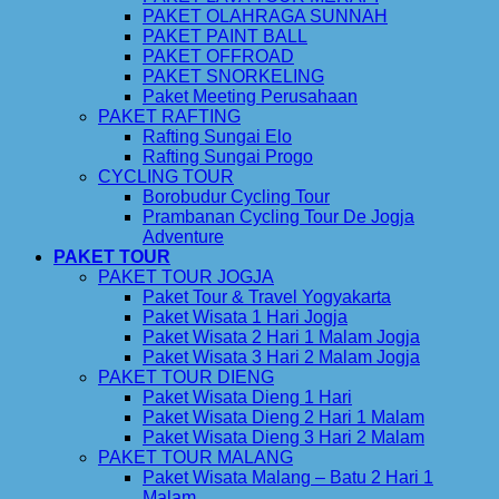
PAKET OLAHRAGA SUNNAH
PAKET PAINT BALL
PAKET OFFROAD
PAKET SNORKELING
Paket Meeting Perusahaan
PAKET RAFTING
Rafting Sungai Elo
Rafting Sungai Progo
CYCLING TOUR
Borobudur Cycling Tour
Prambanan Cycling Tour De Jogja
Adventure
PAKET TOUR
PAKET TOUR JOGJA
Paket Tour & Travel Yogyakarta
Paket Wisata 1 Hari Jogja
Paket Wisata 2 Hari 1 Malam Jogja
Paket Wisata 3 Hari 2 Malam Jogja
PAKET TOUR DIENG
Paket Wisata Dieng 1 Hari
Paket Wisata Dieng 2 Hari 1 Malam
Paket Wisata Dieng 3 Hari 2 Malam
PAKET TOUR MALANG
Paket Wisata Malang – Batu 2 Hari 1
Malam