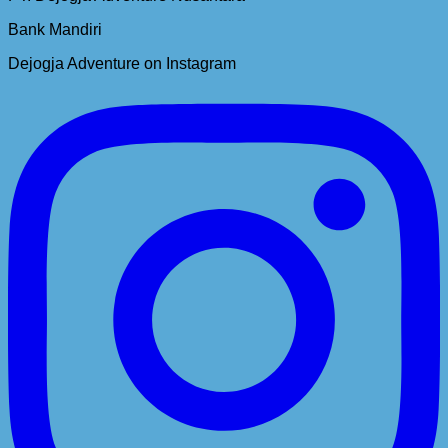
Bank Mandiri
Dejogja Adventure on Instagram