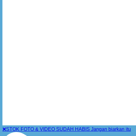
❌STOK FOTO & VIDEO SUDAH HABIS Jangan biarkan itu