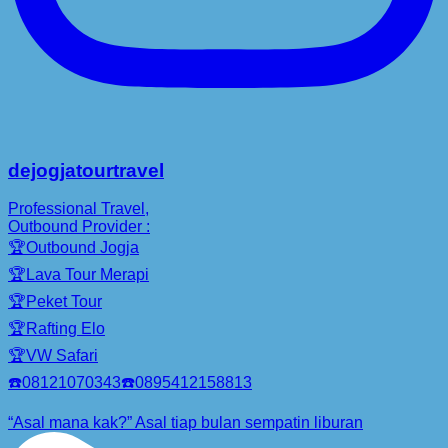
dejogjatourtravel
Professional Travel,
Outbound Provider :
🏆Outbound Jogja
🏆Lava Tour Merapi
🏆Peket Tour
🏆Rafting Elo
🏆VW Safari
☎️08121070343☎️0895412158813
“Asal mana kak?” Asal tiap bulan sempatin liburan