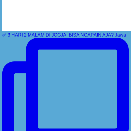
✅ 3 HARI 2 MALAM DI JOGJA, BISA NGAPAIN AJA? Jawa