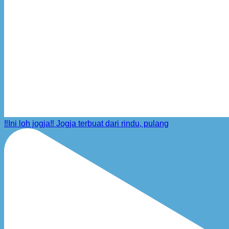
‼️Ini loh jogja‼️ Jogja terbuat dari rindu, pulang