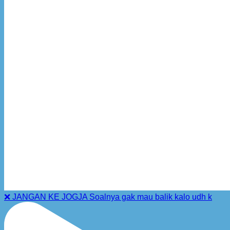
❌ JANGAN KE JOGJA Soalnya gak mau balik kalo udh k