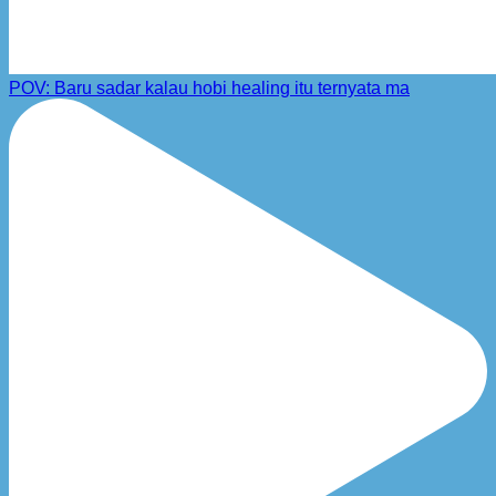
POV: Baru sadar kalau hobi healing itu ternyata ma