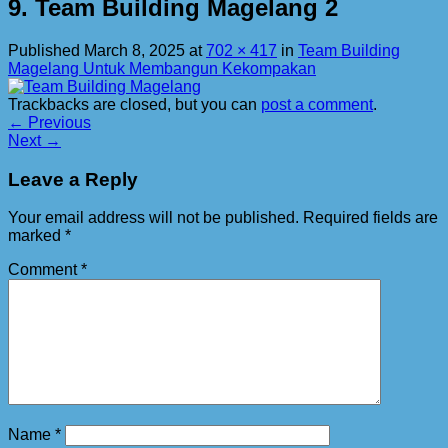
9. Team Building Magelang 2
Published
March 8, 2025
at
702 × 417
in
Team Building
Magelang Untuk Membangun Kekompakan
Trackbacks are closed, but you can
post a comment
.
←
Previous
Next
→
Leave a Reply
Your email address will not be published.
Required fields are
marked
*
Comment
*
Name
*