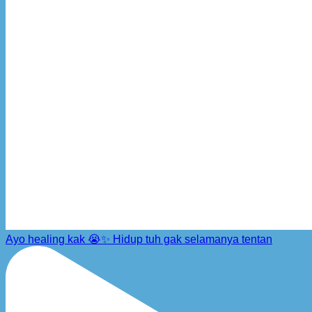
Ayo healing kak 😭✨ Hidup tuh gak selamanya tentan