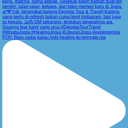
POV: Baru sadar kalau hobi healing itu ternyata ma