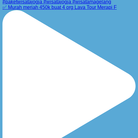
✅ Murah meriah 450k buat 4 org Lava Tour Merapi F