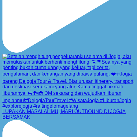
LUPAKAN MASALAHMU, MARI OUTBOUND DI JOGJA
BERSAMAK