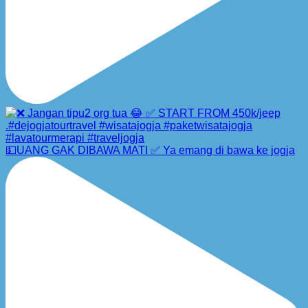
💵UANG GAK DIBAWA MATI ✅ Ya emang di bawa ke jogja