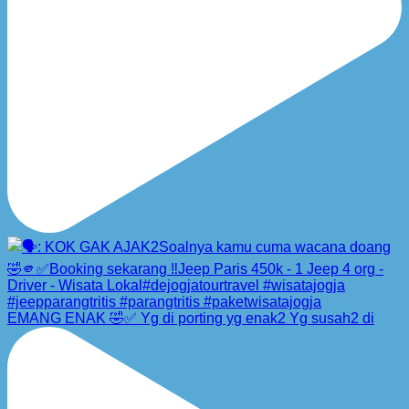
EMANG ENAK 🤣✅ Yg di porting yg enak2 Yg susah2 di