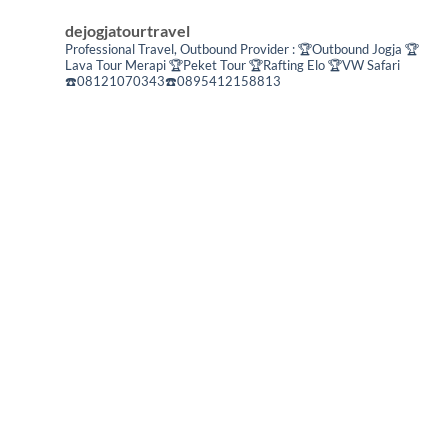
dejogjatourtravel
Professional Travel,
Outbound Provider :
🏆Outbound Jogja
🏆
Lava Tour Merapi
🏆Peket Tour
🏆Rafting Elo
🏆VW Safari
☎️08121070343☎️0895412158813