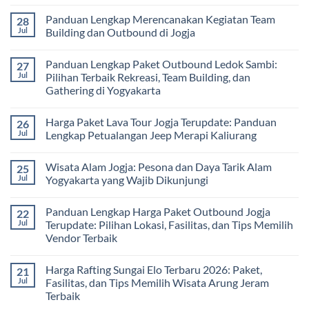
Memilih
Panduan
Paket
No
Vendor
Lengkap
Outing
Comments
Panduan Lengkap Merencanakan Kegiatan Team
28
Corporate
Jogja
on
Gathering
2026
Panduan
Jul
Building dan Outbound di Jogja
&
–
Lengkap
Team
De
Harga
No
Building
Jogja
Paket
Comments
Panduan Lengkap Paket Outbound Ledok Sambi:
27
Adventure
Trip
on
Jogja
Panduan
Jul
Pilihan Terbaik Rekreasi, Team Building, dan
2026:
Lengkap
Gathering di Yogyakarta
Liburan
Merencanakan
Hemat
Kegiatan
No
Sampai
Team
Comments
Mewah
Building
Harga Paket Lava Tour Jogja Terupdate: Panduan
26
on
dan
Panduan
Jul
Lengkap Petualangan Jeep Merapi Kaliurang
Outbound
Lengkap
di
Paket
No
Jogja
Outbound
Comments
Wisata Alam Jogja: Pesona dan Daya Tarik Alam
25
Ledok
on
Sambi:
Harga
Jul
Yogyakarta yang Wajib Dikunjungi
Pilihan
Paket
Terbaik
Lava
No
Rekreasi,
Tour
Comments
Panduan Lengkap Harga Paket Outbound Jogja
22
Team
Jogja
on
Building,
Terupdate:
Wisata
Jul
Terupdate: Pilihan Lokasi, Fasilitas, dan Tips Memilih
dan
Panduan
Alam
Vendor Terbaik
Gathering
Lengkap
Jogja:
di
Petualangan
Pesona
No
Yogyakarta
Jeep
dan
Comments
Merapi
Daya
Harga Rafting Sungai Elo Terbaru 2026: Paket,
21
on
Kaliurang
Tarik
Panduan
Jul
Fasilitas, dan Tips Memilih Wisata Arung Jeram
Alam
Lengkap
Yogyakarta
Terbaik
Harga
yang
Paket