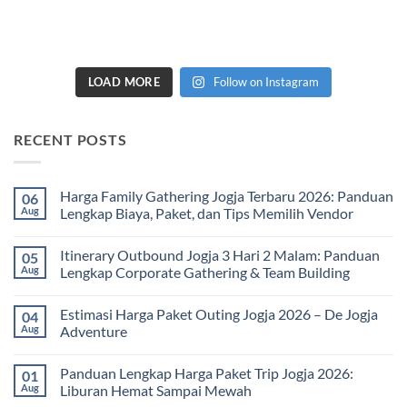
LOAD MORE
Follow on Instagram
RECENT POSTS
Harga Family Gathering Jogja Terbaru 2026: Panduan
06
Aug
Lengkap Biaya, Paket, dan Tips Memilih Vendor
No
Comments
Itinerary Outbound Jogja 3 Hari 2 Malam: Panduan
05
on
Harga
Aug
Lengkap Corporate Gathering & Team Building
Family
Gathering
No
Jogja
Comments
Estimasi Harga Paket Outing Jogja 2026 – De Jogja
04
Terbaru
on
2026:
Itinerary
Aug
Adventure
Panduan
Outbound
Lengkap
Jogja
No
Biaya,
3
Comments
Panduan Lengkap Harga Paket Trip Jogja 2026:
01
Paket,
Hari
on
dan
2
Estimasi
Aug
Liburan Hemat Sampai Mewah
Tips
Malam:
Harga