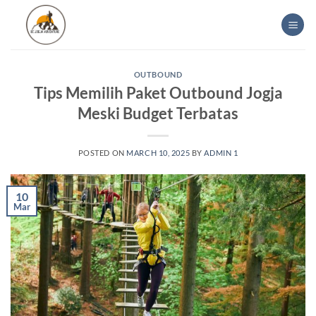
Skip
to
content
OUTBOUND
Tips Memilih Paket Outbound Jogja
Meski Budget Terbatas
POSTED ON
MARCH 10, 2025
BY
ADMIN 1
10
Mar