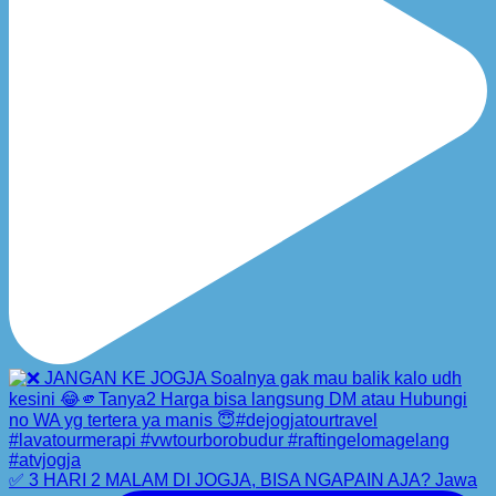
✅ 3 HARI 2 MALAM DI JOGJA, BISA NGAPAIN AJA? Jawa