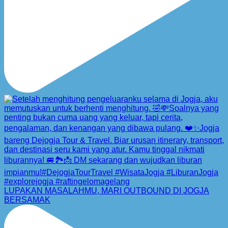
LUPAKAN MASALAHMU, MARI OUTBOUND DI JOGJA
BERSAMAK