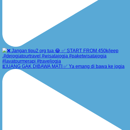
💵UANG GAK DIBAWA MATI ✅ Ya emang di bawa ke jogja