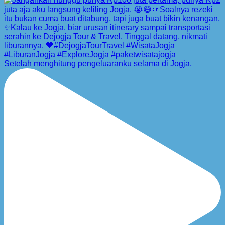
Setelah menghitung pengeluaranku selama di Jogja,