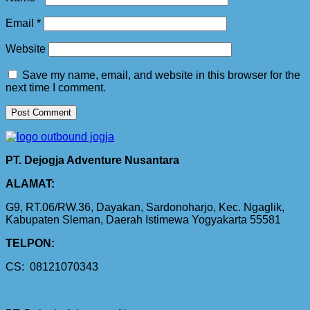
Email
*
Website
Save my name, email, and website in this browser for the
next time I comment.
PT. Dejogja Adventure Nusantara
ALAMAT:
G9, RT.06/RW.36, Dayakan, Sardonoharjo, Kec. Ngaglik,
Kabupaten Sleman, Daerah Istimewa Yogyakarta 55581
TELPON:
CS: 08121070343