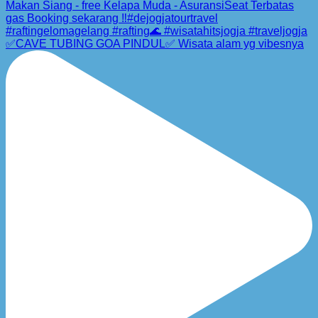
✅CAVE TUBING GOA PINDUL✅ Wisata alam yg vibesnya