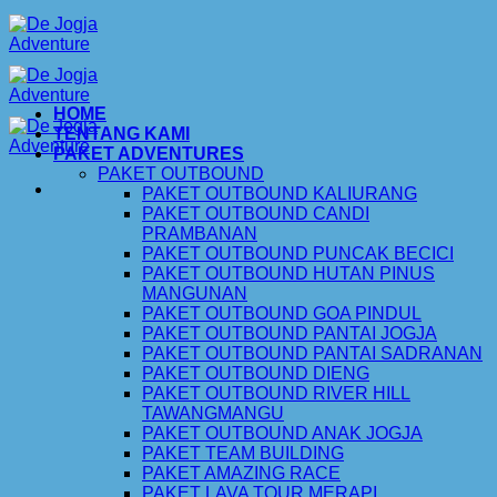
Skip
to
content
HOME
TENTANG KAMI
PAKET ADVENTURES
PAKET OUTBOUND
PAKET OUTBOUND KALIURANG
PAKET OUTBOUND CANDI
PRAMBANAN
PAKET OUTBOUND PUNCAK BECICI
PAKET OUTBOUND HUTAN PINUS
MANGUNAN
PAKET OUTBOUND GOA PINDUL
PAKET OUTBOUND PANTAI JOGJA
PAKET OUTBOUND PANTAI SADRANAN
PAKET OUTBOUND DIENG
PAKET OUTBOUND RIVER HILL
TAWANGMANGU
PAKET OUTBOUND ANAK JOGJA
PAKET TEAM BUILDING
PAKET AMAZING RACE
PAKET LAVA TOUR MERAPI