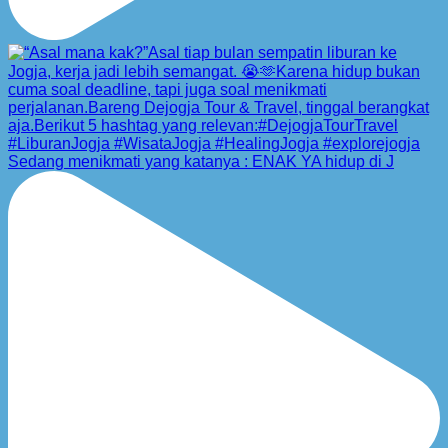
Sedang menikmati yang katanya : ENAK YA hidup di J