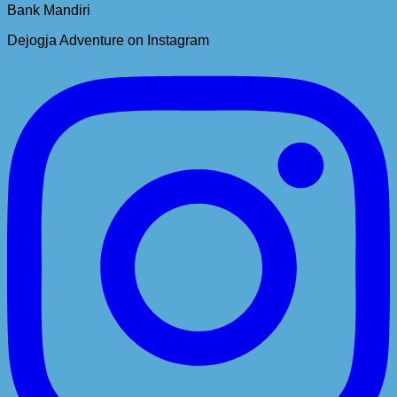
Bank Mandiri
Dejogja Adventure on Instagram