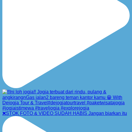
❌STOK FOTO & VIDEO SUDAH HABIS Jangan biarkan itu