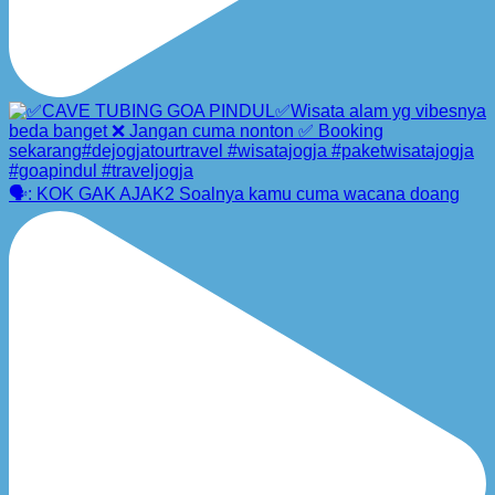
🗣️: KOK GAK AJAK2 Soalnya kamu cuma wacana doang