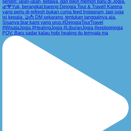
POV: Baru sadar kalau hobi healing itu ternyata ma