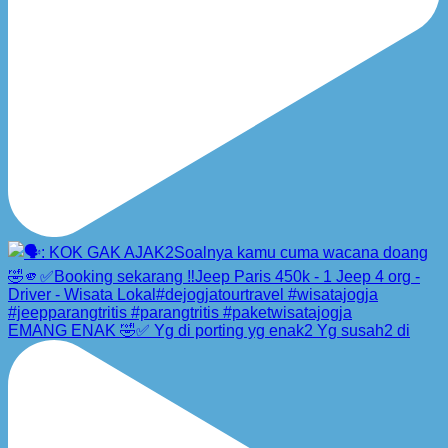
EMANG ENAK 🤣✅ Yg di porting yg enak2 Yg susah2 di