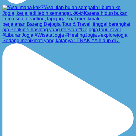
Sedang menikmati yang katanya : ENAK YA hidup di J