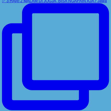
✅ 3 HARI 2 MALAM DI JOGJA, BISA NGAPAIN AJA? Jawa