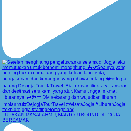
LUPAKAN MASALAHMU, MARI OUTBOUND DI JOGJA
BERSAMAK