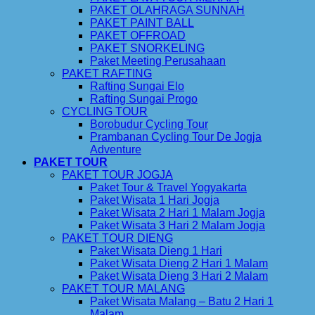
PAKET OLAHRAGA SUNNAH
PAKET PAINT BALL
PAKET OFFROAD
PAKET SNORKELING
Paket Meeting Perusahaan
PAKET RAFTING
Rafting Sungai Elo
Rafting Sungai Progo
CYCLING TOUR
Borobudur Cycling Tour
Prambanan Cycling Tour De Jogja
Adventure
PAKET TOUR
PAKET TOUR JOGJA
Paket Tour & Travel Yogyakarta
Paket Wisata 1 Hari Jogja
Paket Wisata 2 Hari 1 Malam Jogja
Paket Wisata 3 Hari 2 Malam Jogja
PAKET TOUR DIENG
Paket Wisata Dieng 1 Hari
Paket Wisata Dieng 2 Hari 1 Malam
Paket Wisata Dieng 3 Hari 2 Malam
PAKET TOUR MALANG
Paket Wisata Malang – Batu 2 Hari 1
Malam