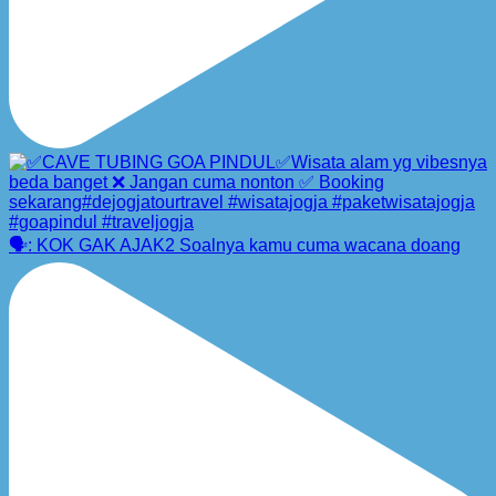
🗣️: KOK GAK AJAK2 Soalnya kamu cuma wacana doang