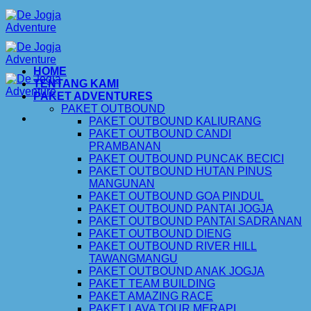
Skip
to
content
HOME
TENTANG KAMI
PAKET ADVENTURES
PAKET OUTBOUND
PAKET OUTBOUND KALIURANG
PAKET OUTBOUND CANDI
PRAMBANAN
PAKET OUTBOUND PUNCAK BECICI
PAKET OUTBOUND HUTAN PINUS
MANGUNAN
PAKET OUTBOUND GOA PINDUL
PAKET OUTBOUND PANTAI JOGJA
PAKET OUTBOUND PANTAI SADRANAN
PAKET OUTBOUND DIENG
PAKET OUTBOUND RIVER HILL
TAWANGMANGU
PAKET OUTBOUND ANAK JOGJA
PAKET TEAM BUILDING
PAKET AMAZING RACE
PAKET LAVA TOUR MERAPI