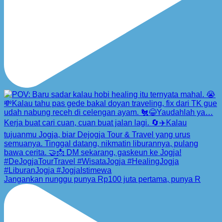
Jangankan nunggu punya Rp100 juta pertama, punya R