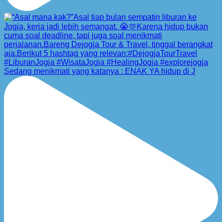
Sedang menikmati yang katanya : ENAK YA hidup di J