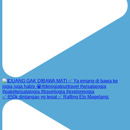
✅ 650k dintangan yg tepat ✅ Rafting Elo Magelang: