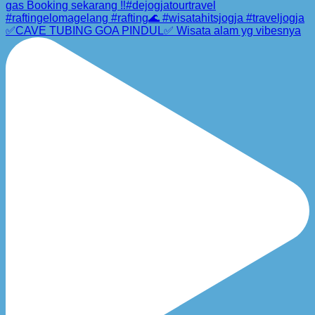
✅CAVE TUBING GOA PINDUL✅ Wisata alam yg vibesnya