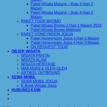
Paket Wisata Malang – Batu 3 Hari 2
Malam
Paket Wisata Malang – Batu 4 Hari 3
Malam
PAKET TOUR BROMO
Paket Wisata Bromo 2 Hari 1 Malam 2018
Paket Wisata Bromo Midnight
PAKET HONEYMOON JOGJA
Paket Honeymoon Jogja 3 Hari 2 Malam
Paket Honeymoon Jogja 4 Hari 3 Malam
ON REQUEST TOUR
OBJEK WISATA
WISATA PANTAI
WISATA ALAM
WISATA HERITAGE
MAKANAN & OLEH-OLEH
ARTIKEL OUTBOUND
SEWA MOBIL
SEWA MOBIL JOGJA
E-Book Wisata Jogja
HUBUNGI KAMI