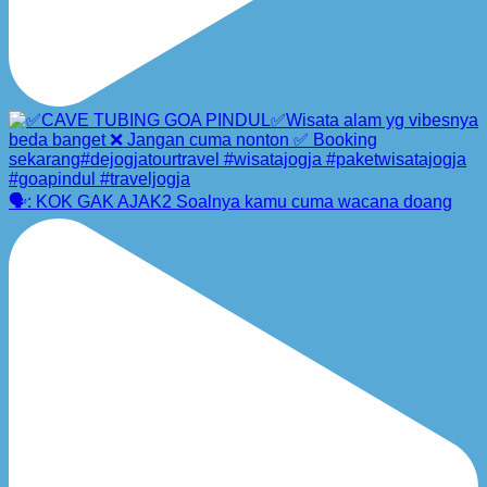
🗣️: KOK GAK AJAK2 Soalnya kamu cuma wacana doang