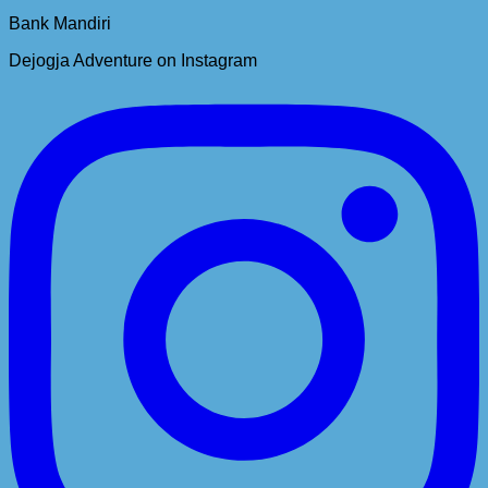
Bank Mandiri
Dejogja Adventure on Instagram