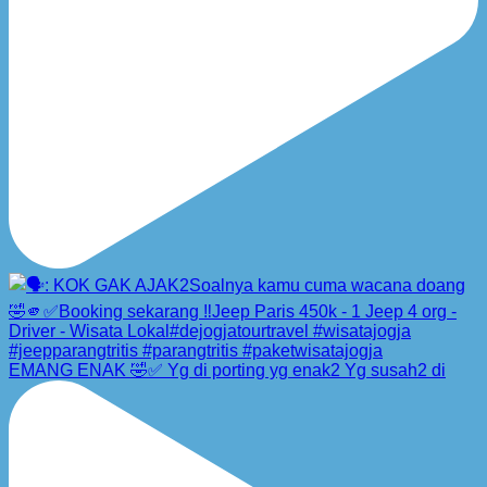
EMANG ENAK 🤣✅ Yg di porting yg enak2 Yg susah2 di