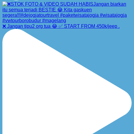
❌ Jangan tipu2 org tua 😂 ✅ START FROM 450k/jeep .