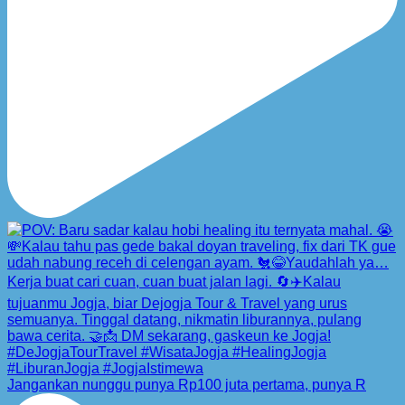
Jangankan nunggu punya Rp100 juta pertama, punya R