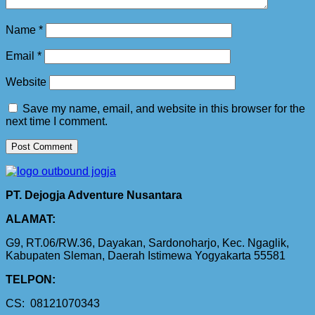
Name
*
Email
*
Website
Save my name, email, and website in this browser for the
next time I comment.
PT. Dejogja Adventure Nusantara
ALAMAT:
G9, RT.06/RW.36, Dayakan, Sardonoharjo, Kec. Ngaglik,
Kabupaten Sleman, Daerah Istimewa Yogyakarta 55581
TELPON:
CS: 08121070343