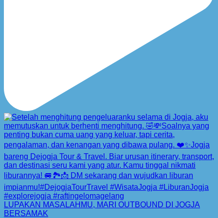
LUPAKAN MASALAHMU, MARI OUTBOUND DI JOGJA
BERSAMAK