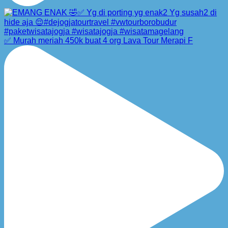
✅ Murah meriah 450k buat 4 org Lava Tour Merapi F