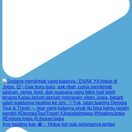
Ayo healing kak 😭✨ Hidup tuh gak selamanya tentan