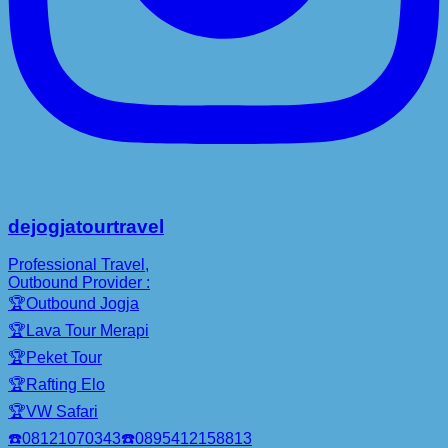
dejogjatourtravel
Professional Travel,
Outbound Provider :
🏆Outbound Jogja
🏆Lava Tour Merapi
🏆Peket Tour
🏆Rafting Elo
🏆VW Safari
☎️08121070343☎️0895412158813