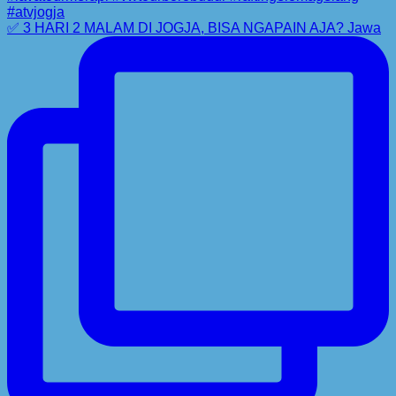
✅ 3 HARI 2 MALAM DI JOGJA, BISA NGAPAIN AJA? Jawa