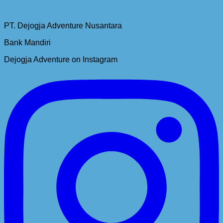
PT. Dejogja Adventure Nusantara
Bank Mandiri
Dejogja Adventure on Instagram