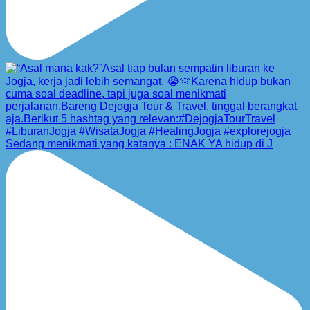
Sedang menikmati yang katanya : ENAK YA hidup di J