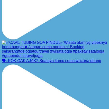
🗣️: KOK GAK AJAK2 Soalnya kamu cuma wacana doang