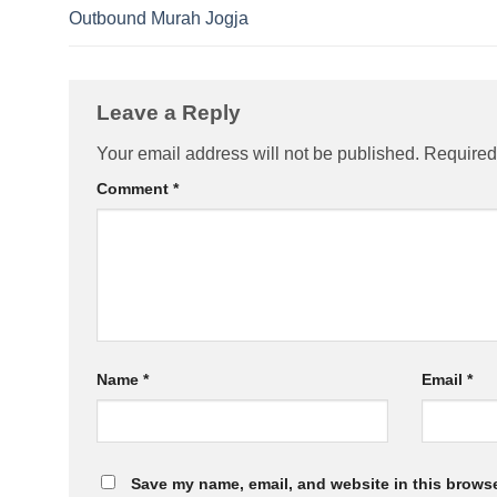
Outbound Murah Jogja
Leave a Reply
Your email address will not be published.
Required
Comment
*
Name
*
Email
*
Save my name, email, and website in this browse