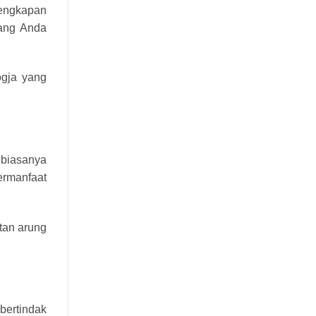
lengkapan
yang Anda
ogja yang
i biasanya
ermanfaat
atan arung
bertindak