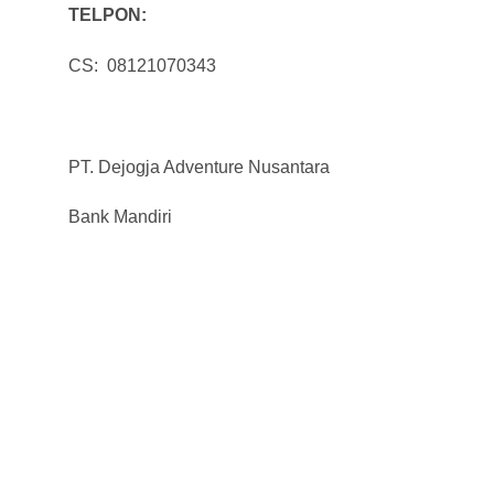
TELPON:
CS: 08121070343
PT. Dejogja Adventure Nusantara
Bank Mandiri