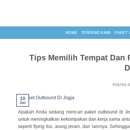
Skip
to
content
HOME
TENTANG KAMI
PAKET 
Tips Memilih Tempat Dan 
D
POSTED 
10
Jan
Apakah Anda sedang mencari paket outbound di J
untuk meningkatkan kekompakan dan kerja sama antar 
seperti flying fox, arung jeram, dan lainnya. Sehin