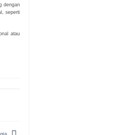
ng dengan
, seperti
onal atau
ogja