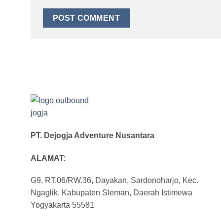
PT. Dejogja Adventure Nusantara
ALAMAT:
G9, RT.06/RW.36, Dayakan, Sardonoharjo, Kec.
Ngaglik, Kabupaten Sleman, Daerah Istimewa
Yogyakarta 55581