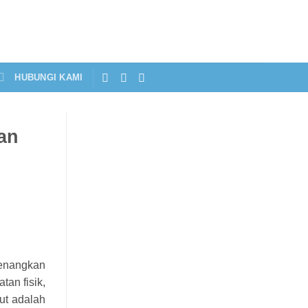
HUBUNGI KAMI
an
enangkan
an fisik,
ut adalah