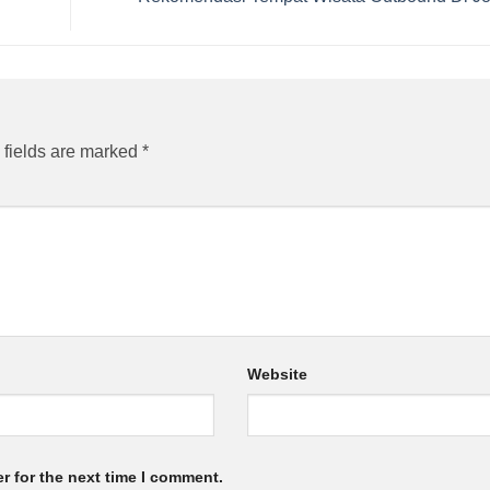
 fields are marked
*
Website
r for the next time I comment.