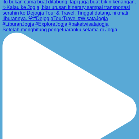
Setelah menghitung pengeluaranku selama di Jogja,