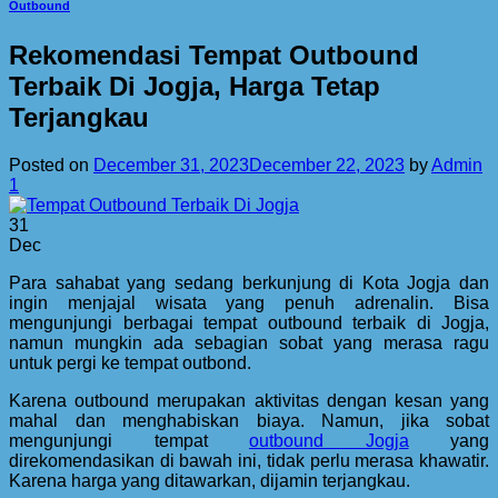
Outbound
Rekomendasi Tempat Outbound
Terbaik Di Jogja, Harga Tetap
Terjangkau
Posted on
December 31, 2023
December 22, 2023
by
Admin
1
31
Dec
Para sahabat yang sedang berkunjung di Kota Jogja dan
ingin menjajal wisata yang penuh adrenalin. Bisa
mengunjungi berbagai tempat outbound terbaik di Jogja,
namun mungkin ada sebagian sobat yang merasa ragu
untuk pergi ke tempat outbond.
Karena outbound merupakan aktivitas dengan kesan yang
mahal dan menghabiskan biaya. Namun, jika sobat
mengunjungi tempat
outbound Jogja
yang
direkomendasikan di bawah ini, tidak perlu merasa khawatir.
Karena harga yang ditawarkan, dijamin terjangkau.