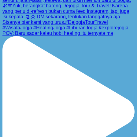
POV: Baru sadar kalau hobi healing itu ternyata ma