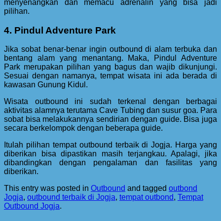
menyenangkan dan memacu adrenalin yang bisa jadi
pilihan.
4. Pindul Adventure Park
Jika sobat benar-benar ingin outbound di alam terbuka dan
bentang alam yang menantang. Maka, Pindul Adventure
Park merupakan pilihan yang bagus dan wajib dikunjungi.
Sesuai dengan namanya, tempat wisata ini ada berada di
kawasan Gunung Kidul.
Wisata outbound ini sudah terkenal dengan berbagai
aktivitas alamnya terutama Cave Tubing dan susur goa. Para
sobat bisa melakukannya sendirian dengan guide. Bisa juga
secara berkelompok dengan beberapa guide.
Itulah pilihan tempat outbound terbaik di Jogja. Harga yang
diberikan bisa dipastikan masih terjangkau. Apalagi, jika
dibandingkan dengan pengalaman dan fasilitas yang
diberikan.
This entry was posted in
Outbound
and tagged
outbond
Jogja
,
outbound terbaik di Jogja
,
tempat outbond
,
Tempat
Outbound Jogja
.