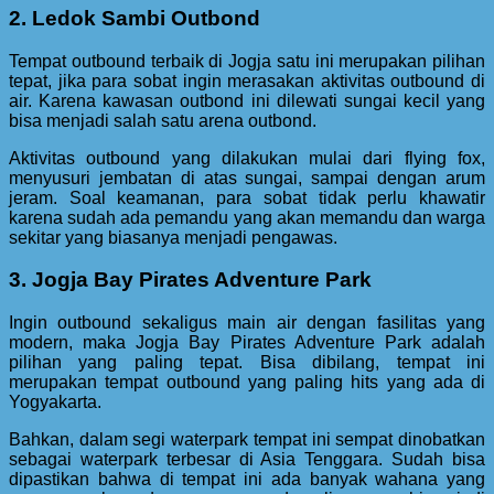
2. Ledok Sambi Outbond
Tempat outbound terbaik di Jogja satu ini merupakan pilihan
tepat, jika para sobat ingin merasakan aktivitas outbound di
air. Karena kawasan outbond ini dilewati sungai kecil yang
bisa menjadi salah satu arena outbond.
Aktivitas outbound yang dilakukan mulai dari flying fox,
menyusuri jembatan di atas sungai, sampai dengan arum
jeram. Soal keamanan, para sobat tidak perlu khawatir
karena sudah ada pemandu yang akan memandu dan warga
sekitar yang biasanya menjadi pengawas.
3. Jogja Bay Pirates Adventure Park
Ingin outbound sekaligus main air dengan fasilitas yang
modern, maka Jogja Bay Pirates Adventure Park adalah
pilihan yang paling tepat. Bisa dibilang, tempat ini
merupakan tempat outbound yang paling hits yang ada di
Yogyakarta.
Bahkan, dalam segi waterpark tempat ini sempat dinobatkan
sebagai waterpark terbesar di Asia Tenggara. Sudah bisa
dipastikan bahwa di tempat ini ada banyak wahana yang