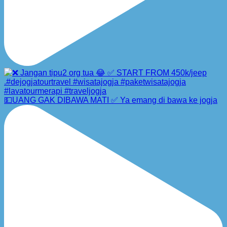
💵UANG GAK DIBAWA MATI ✅ Ya emang di bawa ke jogja