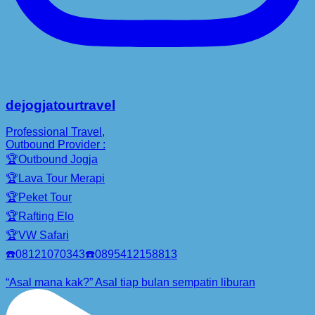
dejogjatourtravel
Professional Travel,
Outbound Provider :
🏆Outbound Jogja
🏆Lava Tour Merapi
🏆Peket Tour
🏆Rafting Elo
🏆VW Safari
☎️08121070343☎️0895412158813
“Asal mana kak?” Asal tiap bulan sempatin liburan