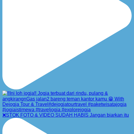
❌STOK FOTO & VIDEO SUDAH HABIS Jangan biarkan itu