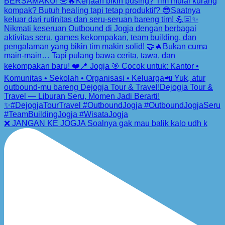
❌ JANGAN KE JOGJA Soalnya gak mau balik kalo udh k