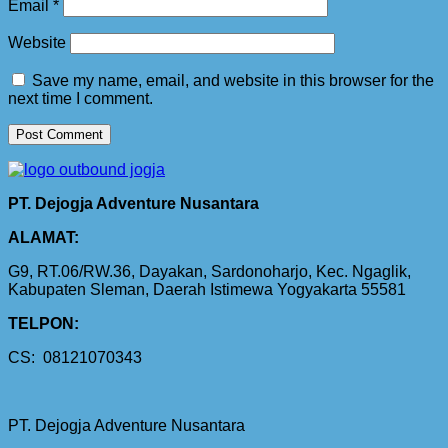
Email
*
Website
Save my name, email, and website in this browser for the
next time I comment.
PT. Dejogja Adventure Nusantara
ALAMAT:
G9, RT.06/RW.36, Dayakan, Sardonoharjo, Kec. Ngaglik,
Kabupaten Sleman, Daerah Istimewa Yogyakarta 55581
TELPON:
CS: 08121070343
PT. Dejogja Adventure Nusantara