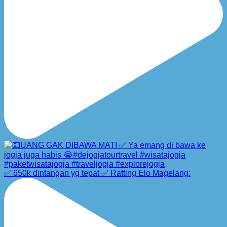
✅ 650k dintangan yg tepat ✅ Rafting Elo Magelang: