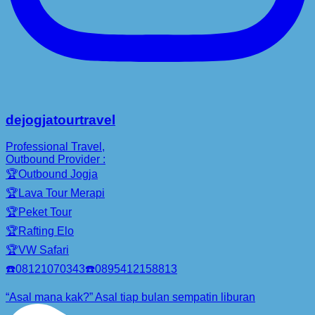
dejogjatourtravel
Professional Travel,
Outbound Provider :
🏆Outbound Jogja
🏆Lava Tour Merapi
🏆Peket Tour
🏆Rafting Elo
🏆VW Safari
☎️08121070343☎️0895412158813
“Asal mana kak?” Asal tiap bulan sempatin liburan