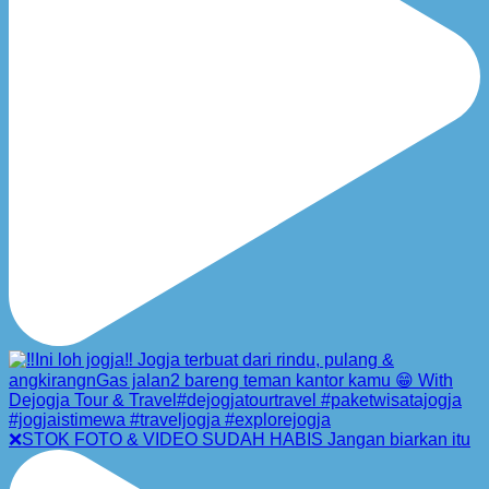
❌STOK FOTO & VIDEO SUDAH HABIS Jangan biarkan itu