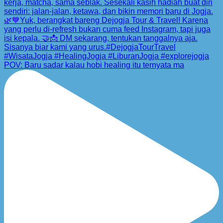
POV: Baru sadar kalau hobi healing itu ternyata ma