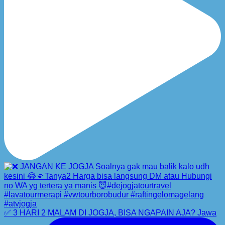
✅ 3 HARI 2 MALAM DI JOGJA, BISA NGAPAIN AJA? Jawa