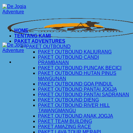
Skip
to
content
HOME
TENTANG KAMI
PAKET ADVENTURES
PAKET OUTBOUND
PAKET OUTBOUND KALIURANG
PAKET OUTBOUND CANDI
PRAMBANAN
PAKET OUTBOUND PUNCAK BECICI
PAKET OUTBOUND HUTAN PINUS
MANGUNAN
PAKET OUTBOUND GOA PINDUL
PAKET OUTBOUND PANTAI JOGJA
PAKET OUTBOUND PANTAI SADRANAN
PAKET OUTBOUND DIENG
PAKET OUTBOUND RIVER HILL
TAWANGMANGU
PAKET OUTBOUND ANAK JOGJA
PAKET TEAM BUILDING
PAKET AMAZING RACE
PAKET LAVA TOUR MERAPI