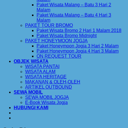
Paket Wisata Malang – Batu 3 Hari 2
Malam
Paket Wisata Malang – Batu 4 Hari 3
Malam
PAKET TOUR BROMO
Paket Wisata Bromo 2 Hari 1 Malam 2018
Paket Wisata Bromo Midnight
PAKET HONEYMOON JOGJA
Paket Honeymoon Jogja 3 Hari 2 Malam
Paket Honeymoon Jogja 4 Hari 3 Malam
ON REQUEST TOUR
OBJEK WISATA
WISATA PANTAI
WISATA ALAM
WISATA HERITAGE
MAKANAN & OLEH-OLEH
ARTIKEL OUTBOUND
SEWA MOBIL
SEWA MOBIL JOGJA
E-Book Wisata Jogja
HUBUNGI KAMI