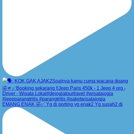
EMANG ENAK 🤣✅ Yg di porting yg enak2 Yg susah2 di