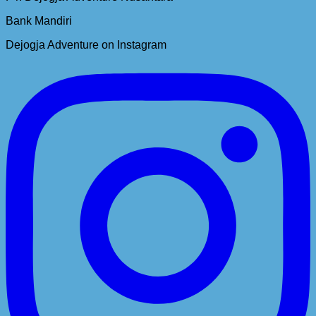
Bank Mandiri
Dejogja Adventure on Instagram