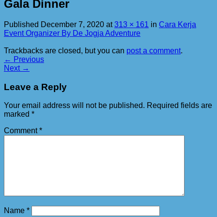
Gala Dinner
Published
December 7, 2020
at
313 × 161
in
Cara Kerja
Event Organizer By De Jogja Adventure
Trackbacks are closed, but you can
post a comment
.
←
Previous
Next
→
Leave a Reply
Your email address will not be published.
Required fields are
marked
*
Comment
*
Name
*