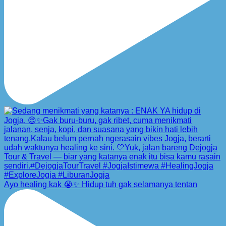
Ayo healing kak 😭✨ Hidup tuh gak selamanya tentan