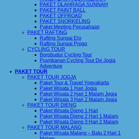
PAKET OLAHRAGA SUNNAH
PAKET PAINT BALL
PAKET OFFROAD
PAKET SNORKELING
Paket Meeting Perusahaan
PAKET RAFTING
Rafting Sungai Elo
Rafting Sungai Progo
CYCLING TOUR
Borobudur Cycling Tour
Prambanan Cycling Tour De Jogja
Adventure
PAKET TOUR
PAKET TOUR JOGJA
Paket Tour & Travel Yogyakarta
Paket Wisata 1 Hari Jogja
Paket Wisata 2 Hari 1 Malam Jogja
Paket Wisata 3 Hari 2 Malam Jogja
PAKET TOUR DIENG
Paket Wisata Dieng 1 Hari
Paket Wisata Dieng 2 Hari 1 Malam
Paket Wisata Dieng 3 Hari 2 Malam
PAKET TOUR MALANG
Paket Wisata Malang – Batu 2 Hari 1
Malam