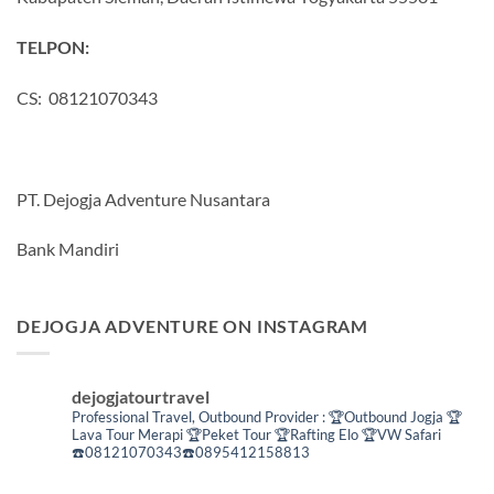
TELPON:
CS: 08121070343
PT. Dejogja Adventure Nusantara
Bank Mandiri
DEJOGJA ADVENTURE ON INSTAGRAM
dejogjatourtravel
Professional Travel,
Outbound Provider :
🏆Outbound Jogja
🏆
Lava Tour Merapi
🏆Peket Tour
🏆Rafting Elo
🏆VW Safari
☎️08121070343☎️0895412158813