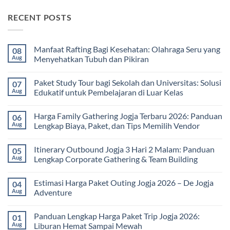
RECENT POSTS
Manfaat Rafting Bagi Kesehatan: Olahraga Seru yang
08
Aug
Menyehatkan Tubuh dan Pikiran
No
Comments
Paket Study Tour bagi Sekolah dan Universitas: Solusi
07
on
Manfaat
Aug
Edukatif untuk Pembelajaran di Luar Kelas
Rafting
Bagi
No
Kesehatan:
Comments
Harga Family Gathering Jogja Terbaru 2026: Panduan
06
Olahraga
on
Seru
Paket
Aug
Lengkap Biaya, Paket, dan Tips Memilih Vendor
yang
Study
Menyehatkan
Tour
No
Tubuh
bagi
Comments
Itinerary Outbound Jogja 3 Hari 2 Malam: Panduan
05
dan
Sekolah
on
Pikiran
dan
Harga
Aug
Lengkap Corporate Gathering & Team Building
Universitas:
Family
Solusi
Gathering
No
Edukatif
Jogja
Comments
Estimasi Harga Paket Outing Jogja 2026 – De Jogja
04
untuk
Terbaru
on
Pembelajaran
2026:
Itinerary
Aug
Adventure
di
Panduan
Outbound
Luar
Lengkap
Jogja
No
Kelas
Biaya,
3
Comments
Panduan Lengkap Harga Paket Trip Jogja 2026:
01
Paket,
Hari
on
dan
2
Estimasi
Aug
Liburan Hemat Sampai Mewah
Tips
Malam:
Harga