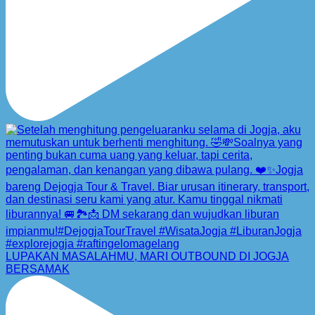
LUPAKAN MASALAHMU, MARI OUTBOUND DI JOGJA
BERSAMAK