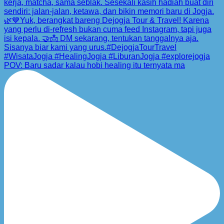
POV: Baru sadar kalau hobi healing itu ternyata ma