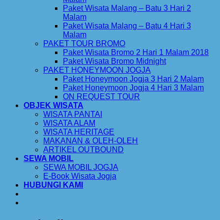
Paket Wisata Malang – Batu 3 Hari 2
Malam
Paket Wisata Malang – Batu 4 Hari 3
Malam
PAKET TOUR BROMO
Paket Wisata Bromo 2 Hari 1 Malam 2018
Paket Wisata Bromo Midnight
PAKET HONEYMOON JOGJA
Paket Honeymoon Jogja 3 Hari 2 Malam
Paket Honeymoon Jogja 4 Hari 3 Malam
ON REQUEST TOUR
OBJEK WISATA
WISATA PANTAI
WISATA ALAM
WISATA HERITAGE
MAKANAN & OLEH-OLEH
ARTIKEL OUTBOUND
SEWA MOBIL
SEWA MOBIL JOGJA
E-Book Wisata Jogja
HUBUNGI KAMI