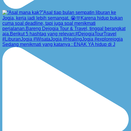
Sedang menikmati yang katanya : ENAK YA hidup di J