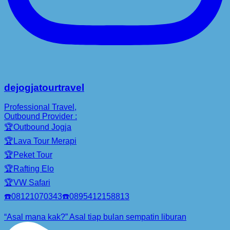
dejogjatourtravel
Professional Travel,
Outbound Provider :
🏆Outbound Jogja
🏆Lava Tour Merapi
🏆Peket Tour
🏆Rafting Elo
🏆VW Safari
☎️08121070343☎️0895412158813
“Asal mana kak?” Asal tiap bulan sempatin liburan