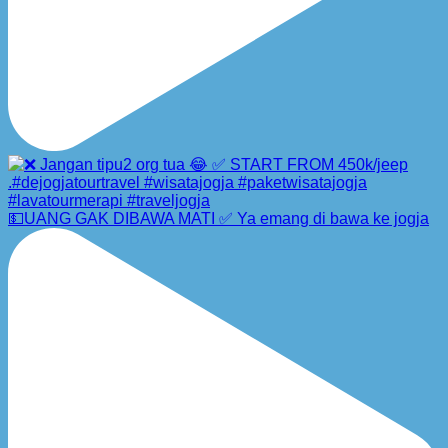
💵UANG GAK DIBAWA MATI ✅ Ya emang di bawa ke jogja