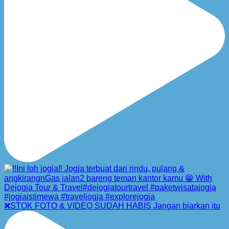
❌STOK FOTO & VIDEO SUDAH HABIS Jangan biarkan itu