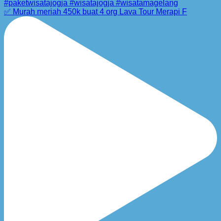
✅ Murah meriah 450k buat 4 org Lava Tour Merapi F