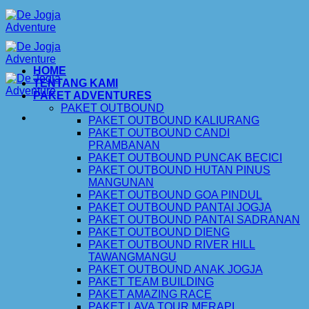
Skip
to
content
HOME
TENTANG KAMI
PAKET ADVENTURES
PAKET OUTBOUND
PAKET OUTBOUND KALIURANG
PAKET OUTBOUND CANDI
PRAMBANAN
PAKET OUTBOUND PUNCAK BECICI
PAKET OUTBOUND HUTAN PINUS
MANGUNAN
PAKET OUTBOUND GOA PINDUL
PAKET OUTBOUND PANTAI JOGJA
PAKET OUTBOUND PANTAI SADRANAN
PAKET OUTBOUND DIENG
PAKET OUTBOUND RIVER HILL
TAWANGMANGU
PAKET OUTBOUND ANAK JOGJA
PAKET TEAM BUILDING
PAKET AMAZING RACE
PAKET LAVA TOUR MERAPI