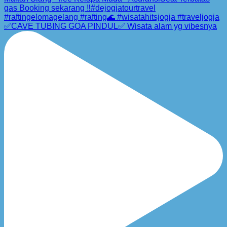
✅CAVE TUBING GOA PINDUL✅ Wisata alam yg vibesnya