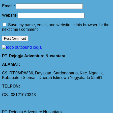
Email
*
Website
Save my name, email, and website in this browser for the
next time I comment.
PT. Dejogja Adventure Nusantara
ALAMAT:
G9, RT.06/RW.36, Dayakan, Sardonoharjo, Kec. Ngaglik,
Kabupaten Sleman, Daerah Istimewa Yogyakarta 55581
TELPON:
CS: 08121070343
PT. Dejogja Adventure Nusantara