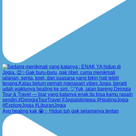
Ayo healing kak 😭✨ Hidup tuh gak selamanya tentan