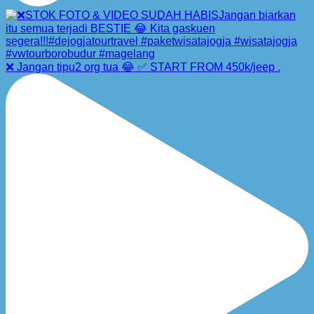
❌ Jangan tipu2 org tua 😂 ✅ START FROM 450k/jeep .