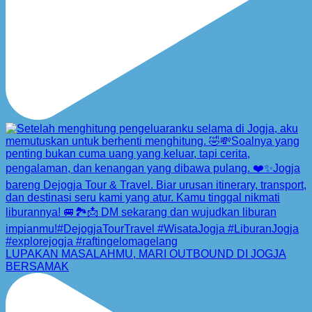
LUPAKAN MASALAHMU, MARI OUTBOUND DI JOGJA
BERSAMAK