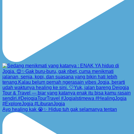
Ayo healing kak 😭✨ Hidup tuh gak selamanya tentan