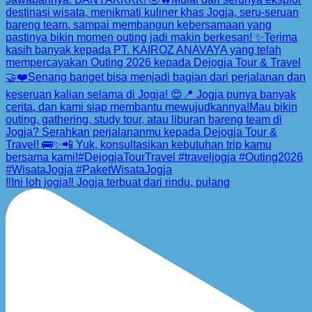
‼️Ini loh jogja‼️ Jogja terbuat dari rindu, pulang