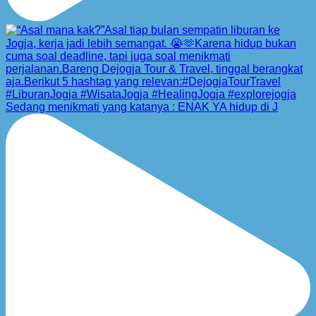
Sedang menikmati yang katanya : ENAK YA hidup di J