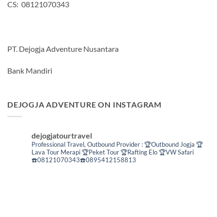
CS: 08121070343
PT. Dejogja Adventure Nusantara
Bank Mandiri
DEJOGJA ADVENTURE ON INSTAGRAM
dejogjatourtravel
Professional Travel,
Outbound Provider :
🏆Outbound Jogja
🏆
Lava Tour Merapi
🏆Peket Tour
🏆Rafting Elo
🏆VW Safari
☎️08121070343☎️0895412158813