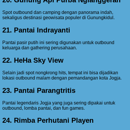
Spot outbound dan camping dengan panorama indah,
sekaligus destinasi geowisata populer di Gunungkidul.
21. Pantai Indrayanti
Pantai pasir putih ini sering digunakan untuk outbound
keluarga dan gathering perusahaan.
22. HeHa Sky View
Selain jadi spot nongkrong hits, tempat ini bisa dijadikan
lokasi outbound malam dengan pemandangan kota Jogja.
23. Pantai Parangtritis
Pantai legendaris Jogja yang juga sering dipakai untuk
outbound, lomba pantai, dan fun games.
24. Rimba Perhutani Playen