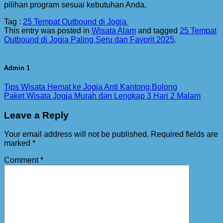
pilihan program sesuai kebutuhan Anda.
Tag :
25 Tempat Outbound di Jogja
This entry was posted in
Wisata Alam
and tagged
25 Tempat
Outbound di Jogja Paling Seru dan Favorit 2025
.
Admin 1
Tips Wisata Hemat ke Jogja Anti Kantong Bolong
Paket Wisata Jogja Murah dan Lengkap 3 Hari 2 Malam
Leave a Reply
Your email address will not be published.
Required fields are
marked
*
Comment
*