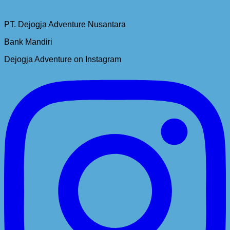
PT. Dejogja Adventure Nusantara
Bank Mandiri
Dejogja Adventure on Instagram