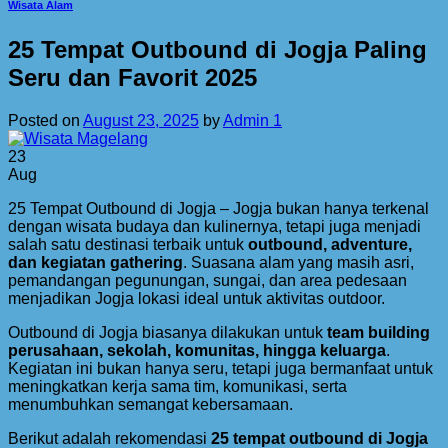
Wisata Alam
25 Tempat Outbound di Jogja Paling
Seru dan Favorit 2025
Posted on
August 23, 2025
by
Admin 1
23
Aug
25 Tempat Outbound di Jogja – Jogja bukan hanya terkenal
dengan wisata budaya dan kulinernya, tetapi juga menjadi
salah satu destinasi terbaik untuk
outbound, adventure,
dan kegiatan gathering
. Suasana alam yang masih asri,
pemandangan pegunungan, sungai, dan area pedesaan
menjadikan Jogja lokasi ideal untuk aktivitas outdoor.
Outbound di Jogja biasanya dilakukan untuk
team building
perusahaan, sekolah, komunitas, hingga keluarga
.
Kegiatan ini bukan hanya seru, tetapi juga bermanfaat untuk
meningkatkan kerja sama tim, komunikasi, serta
menumbuhkan semangat kebersamaan.
Berikut adalah rekomendasi
25 tempat outbound di Jogja