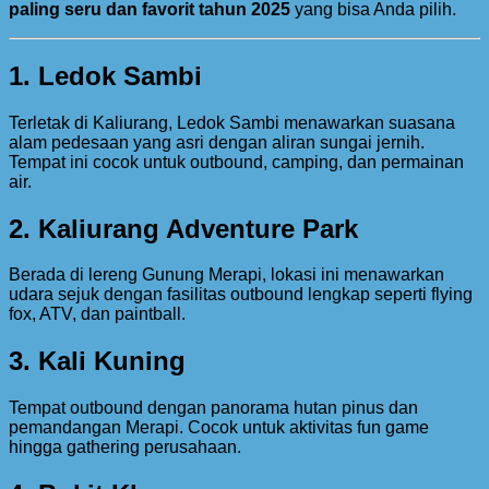
paling seru dan favorit tahun 2025
yang bisa Anda pilih.
1. Ledok Sambi
Terletak di Kaliurang, Ledok Sambi menawarkan suasana
alam pedesaan yang asri dengan aliran sungai jernih.
Tempat ini cocok untuk outbound, camping, dan permainan
air.
2. Kaliurang Adventure Park
Berada di lereng Gunung Merapi, lokasi ini menawarkan
udara sejuk dengan fasilitas outbound lengkap seperti flying
fox, ATV, dan paintball.
3. Kali Kuning
Tempat outbound dengan panorama hutan pinus dan
pemandangan Merapi. Cocok untuk aktivitas fun game
hingga gathering perusahaan.