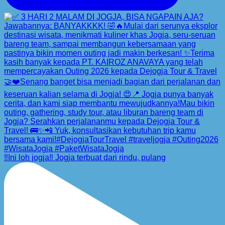
‼️Ini loh jogja‼️ Jogja terbuat dari rindu, pulang