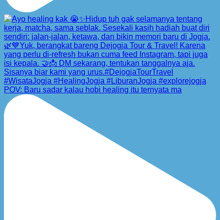
POV: Baru sadar kalau hobi healing itu ternyata ma