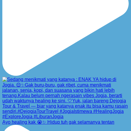
Ayo healing kak 😭✨ Hidup tuh gak selamanya tentan