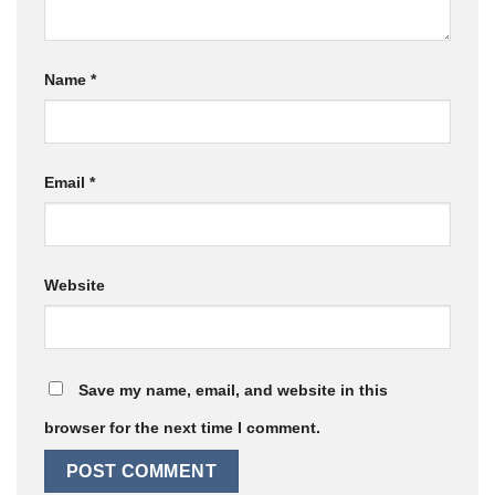
Name
*
Email
*
Website
Save my name, email, and website in this
browser for the next time I comment.