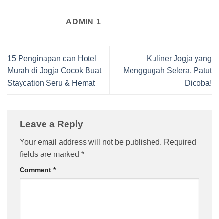
ADMIN 1
15 Penginapan dan Hotel
Kuliner Jogja yang
Murah di Jogja Cocok Buat
Menggugah Selera, Patut
Staycation Seru & Hemat
Dicoba!
Leave a Reply
Your email address will not be published.
Required
fields are marked
*
Comment
*