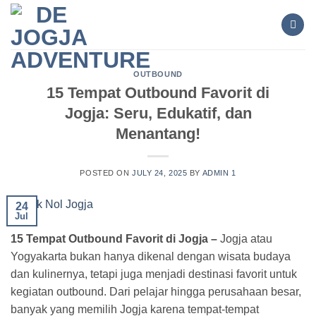
Skip
to
content
OUTBOUND
15 Tempat Outbound Favorit di
Jogja: Seru, Edukatif, dan
Menantang!
POSTED ON
JULY 24, 2025
BY
ADMIN 1
24
Jul
15 Tempat Outbound Favorit di Jogja –
Jogja atau
Yogyakarta bukan hanya dikenal dengan wisata budaya
dan kulinernya, tetapi juga menjadi destinasi favorit untuk
kegiatan outbound. Dari pelajar hingga perusahaan besar,
banyak yang memilih Jogja karena tempat-tempat