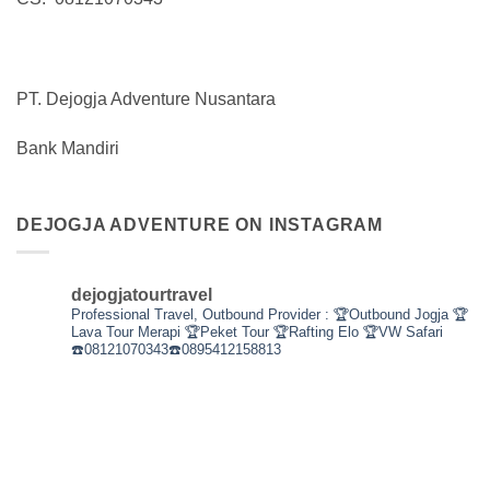
PT. Dejogja Adventure Nusantara
Bank Mandiri
DEJOGJA ADVENTURE ON INSTAGRAM
dejogjatourtravel
Professional Travel,
Outbound Provider :
🏆Outbound Jogja
🏆
Lava Tour Merapi
🏆Peket Tour
🏆Rafting Elo
🏆VW Safari
☎️08121070343☎️0895412158813