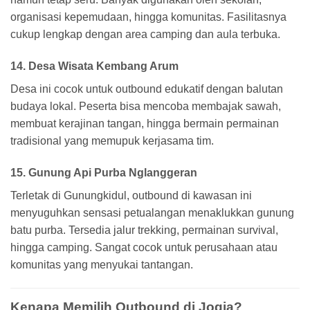
organisasi kepemudaan, hingga komunitas. Fasilitasnya
cukup lengkap dengan area camping dan aula terbuka.
14. Desa Wisata Kembang Arum
Desa ini cocok untuk outbound edukatif dengan balutan
budaya lokal. Peserta bisa mencoba membajak sawah,
membuat kerajinan tangan, hingga bermain permainan
tradisional yang memupuk kerjasama tim.
15. Gunung Api Purba Nglanggeran
Terletak di Gunungkidul, outbound di kawasan ini
menyuguhkan sensasi petualangan menaklukkan gunung
batu purba. Tersedia jalur trekking, permainan survival,
hingga camping. Sangat cocok untuk perusahaan atau
komunitas yang menyukai tantangan.
Kenapa Memilih Outbound di Jogja?