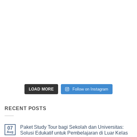
LOAD MORE
Follow on Instagram
RECENT POSTS
Paket Study Tour bagi Sekolah dan Universitas:
07
Aug
Solusi Edukatif untuk Pembelajaran di Luar Kelas