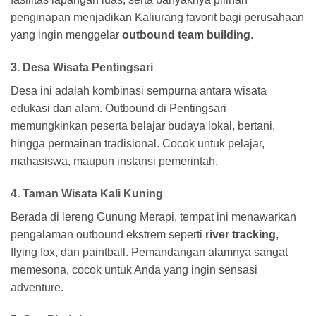
penginapan menjadikan Kaliurang favorit bagi perusahaan
yang ingin menggelar
outbound team building
.
3. Desa Wisata Pentingsari
Desa ini adalah kombinasi sempurna antara wisata
edukasi dan alam. Outbound di Pentingsari
memungkinkan peserta belajar budaya lokal, bertani,
hingga permainan tradisional. Cocok untuk pelajar,
mahasiswa, maupun instansi pemerintah.
4. Taman Wisata Kali Kuning
Berada di lereng Gunung Merapi, tempat ini menawarkan
pengalaman outbound ekstrem seperti
river tracking
,
flying fox, dan paintball. Pemandangan alamnya sangat
memesona, cocok untuk Anda yang ingin sensasi
adventure.