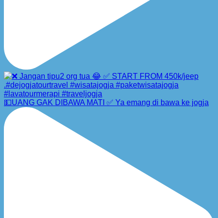
💵UANG GAK DIBAWA MATI ✅ Ya emang di bawa ke jogja