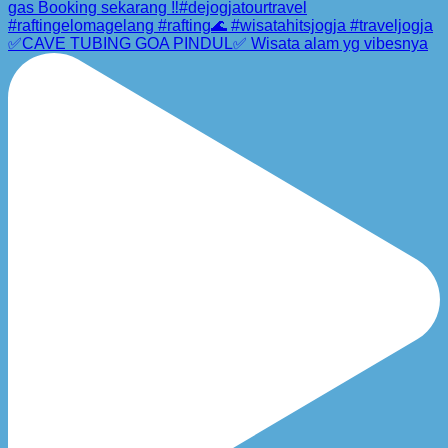
✅CAVE TUBING GOA PINDUL✅ Wisata alam yg vibesnya