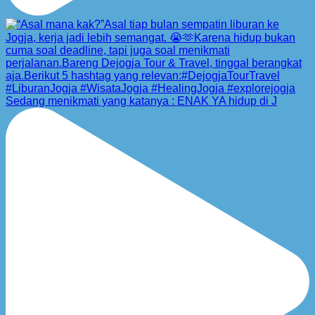
Sedang menikmati yang katanya : ENAK YA hidup di J