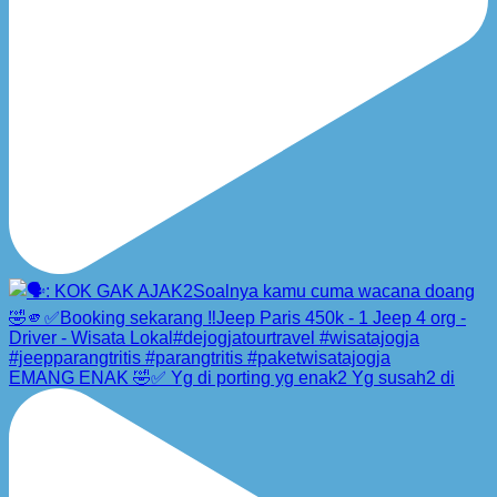
EMANG ENAK 🤣✅ Yg di porting yg enak2 Yg susah2 di