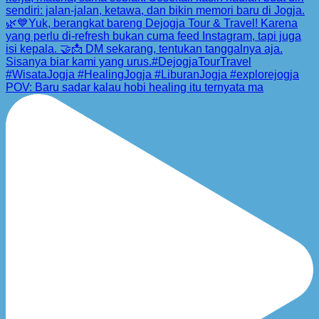
POV: Baru sadar kalau hobi healing itu ternyata ma