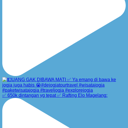
✅ 650k dintangan yg tepat ✅ Rafting Elo Magelang: