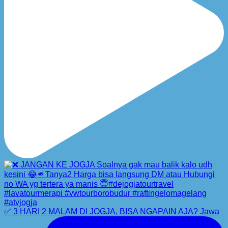
✅ 3 HARI 2 MALAM DI JOGJA, BISA NGAPAIN AJA? Jawa