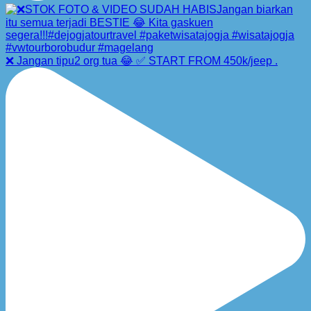
❌ Jangan tipu2 org tua 😂 ✅ START FROM 450k/jeep .