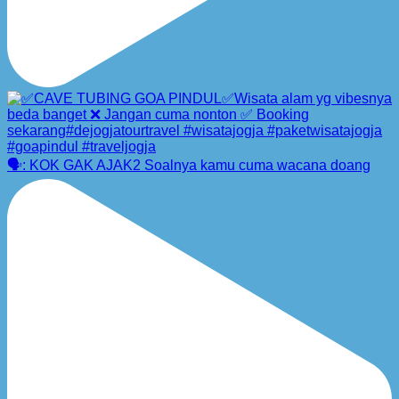
🗣️: KOK GAK AJAK2 Soalnya kamu cuma wacana doang