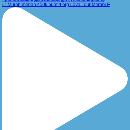
✅ Murah meriah 450k buat 4 org Lava Tour Merapi F