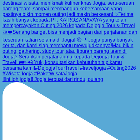
‼️Ini loh jogja‼️ Jogja terbuat dari rindu, pulang