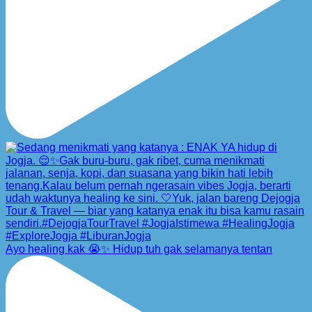
Ayo healing kak 😭✨ Hidup tuh gak selamanya tentan