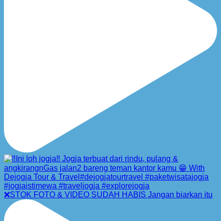
❌STOK FOTO & VIDEO SUDAH HABIS Jangan biarkan itu