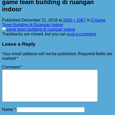
game team building di ruangan
indoor
Published
December 21, 2018
at
1600 × 1067
in
5 Game
Team Building di Ruangan Indoor
Trackbacks are closed, but you can
post a comment
.
Leave a Reply
Your email address will not be published.
Required fields are
marked
*
Comment
*
Name
*