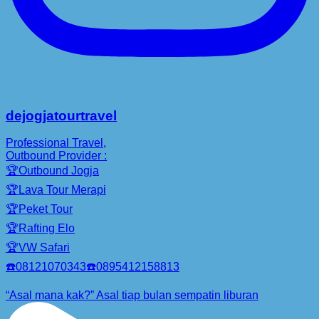
dejogjatourtravel
Professional Travel,
Outbound Provider :
🏆Outbound Jogja
🏆Lava Tour Merapi
🏆Peket Tour
🏆Rafting Elo
🏆VW Safari
☎️08121070343☎️0895412158813
“Asal mana kak?” Asal tiap bulan sempatin liburan